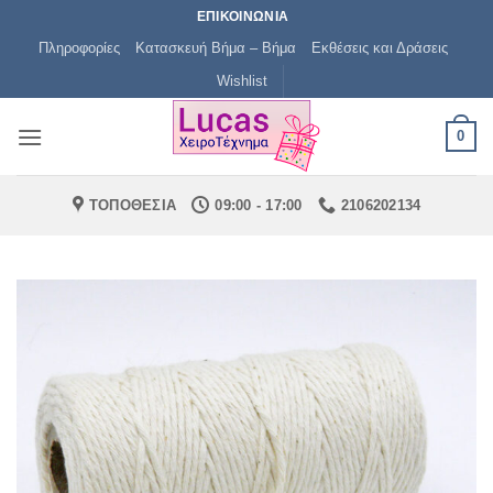
Μετάβαση
ΕΠΙΚΟΙΝΩΝΙΑ
στο
Πληροφορίες
Κατασκευή Βήμα – Βήμα
Εκθέσεις και Δράσεις
περιεχόμενο
Wishlist
0
ΤΟΠΟΘΕΣΙΑ
09:00 - 17:00
2106202134