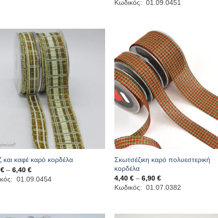
Κωδικός: 01.09.0451
through
4,40 €
6,60 €
through
6,00 €
Σκωτσέζικη καρό πολυεστερική
 και καφέ καρό κορδέλα
κορδέλα
Price
0
€
–
6,40
€
range:
Price
4,40
€
–
6,90
€
κός: 01.09.0454
4,40 €
range:
Κωδικός: 01.07.0382
through
4,40 €
6,40 €
through
6,90 €