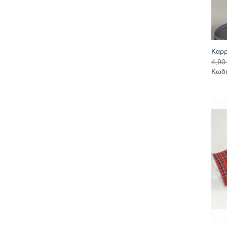
Καρρ
4,9
Κωδι