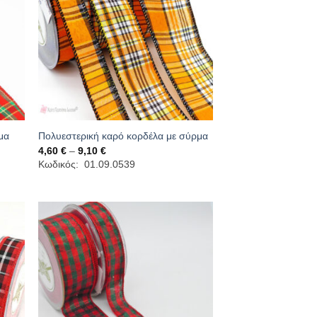
μα
Πολυεστερική καρό κορδέλα με σύρμα
Price
4,60
€
–
9,10
€
range:
Κωδικός: 01.09.0539
4,60 €
through
9,10 €