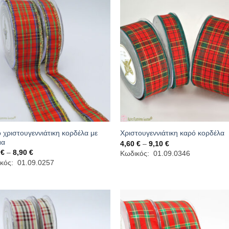
 χριστουγεννιάτικη κορδέλα με
Χριστουγεννιάτικη καρό κορδέλα
μα
Price
4,60
€
–
9,10
€
range:
Price
0
€
–
8,90
€
Κωδικός: 01.09.0346
4,60 €
range:
κός: 01.09.0257
through
4,60 €
9,10 €
through
8,90 €