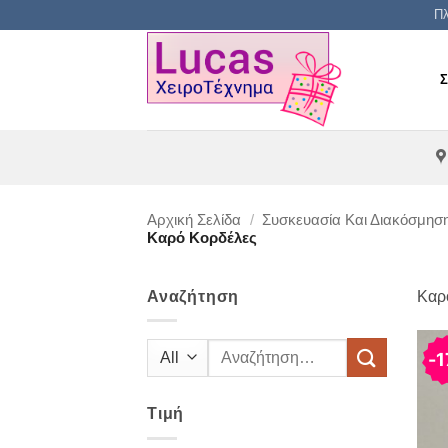
Μετάβαση
Πλ
στο
περιεχόμενο
Αρχική Σελίδα
/
Συσκευασία Και Διακόσμησ
Καρό Κορδέλες
Αναζήτηση
Καρ
Αναζήτηση
1
για:
Τιμή