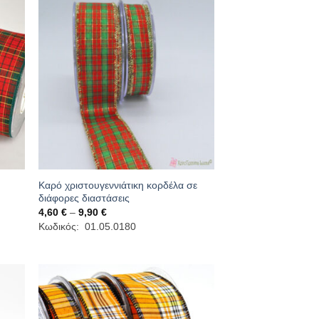
Καρό χριστουγεννιάτικη κορδέλα σε
διάφορες διαστάσεις
Price
4,60
€
–
9,90
€
range:
Κωδικός: 01.05.0180
4,60 €
through
9,90 €