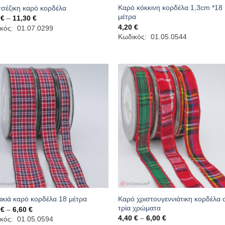
Καρό κόκκινη κορδέλα 1,3cm *18
σέζικη καρό κορδέλα
μέτρα
Price
0
€
–
11,30
€
range:
4,20
€
κός: 01.07.0299
4,20 €
Κωδικός: 01.05.0544
through
11,30 €
Καρό χριστουγεννιάτικη κορδέλα 
κιά καρό κορδέλα 18 μέτρα
τρία χρώματα
Price
0
€
–
6,60
€
range:
Price
4,40
€
–
6,00
€
κός: 01.05.0594
4,20 €
range: