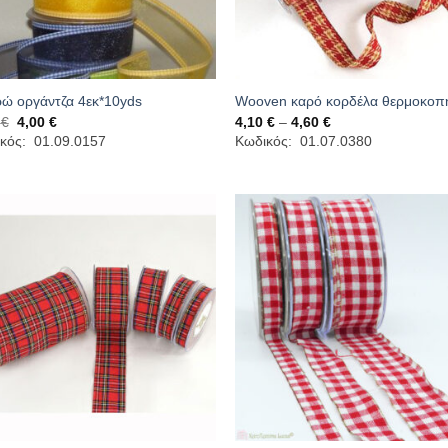
ώ οργάντζα 4εκ*10yds
Wooven καρό κορδέλα θερμοκοπ
Original
Η
Price
0
€
4,00
€
4,10
€
–
4,60
€
price
τρέχουσα
range:
κός: 01.09.0157
Κωδικός: 01.07.0380
was:
τιμή
4,10 €
4,90 €.
είναι:
through
4,00 €.
4,60 €