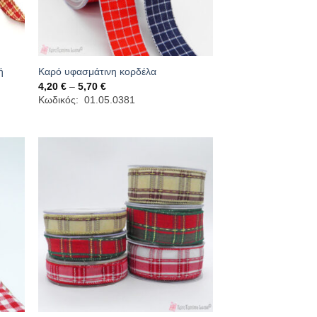
ή
Καρό υφασμάτινη κορδέλα
Price
4,20
€
–
5,70
€
range:
Κωδικός: 01.05.0381
4,20 €
through
5,70 €