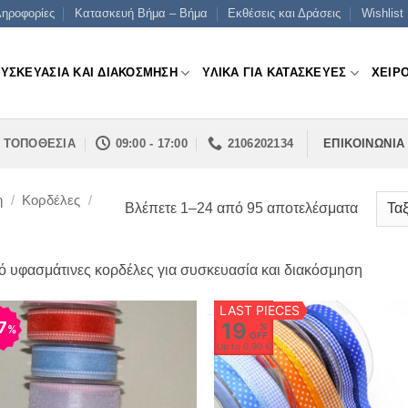
ηροφορίες
Κατασκευή Βήμα – Βήμα
Εκθέσεις και Δράσεις
Wishlist
ΣΥΣΚΕΥΑΣΙΑ ΚΑΙ ΔΙΑΚΟΣΜΗΣΗ
ΥΛΙΚΑ ΓΙΑ ΚΑΤΑΣΚΕΥΕΣ
ΧΕΙΡ
ΤΟΠΟΘΕΣΙΑ
09:00 - 17:00
2106202134
ΕΠΙΚΟΙΝΩΝΙΑ
η
/
Κορδέλες
/
Sorted
Βλέπετε 1–24 από 95 αποτελέσματα
by
price:
ό υφασμάτινες κορδέλες για συσκευασία και διακόσμηση
low
to
LAST PIECES
high
7
19
%
%
OFF
Up to
0,90 €