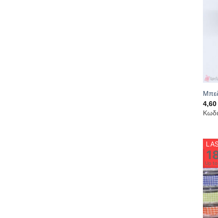
Μπεζ
4,6
Κωδι
LAS
1
Up t