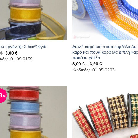
Διπλή καρό και πουά κορδέλα Δι
ώ οργάντζα 2.5εκ*10yds
καρό και πουά κορδέλα Διπλή καρ
Original
Η
0
€
3,00
€
price
τρέχουσα
πουά κορδέλα
κός: 01.09.0159
was:
τιμή
Price
3,00
€
–
3,90
€
3,60 €.
είναι:
range:
Κωδικός: 01.05.0293
3,00 €.
3,00 €
through
3,90 €
8
%