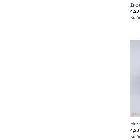
Σκωτ
4,2
Κωδι
Μαλα
4,2
Κωδι