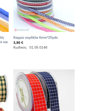
πλή
Καρρώ κορδέλα 6mm*25yds
ό και
3,90
€
Κωδικός: 01.05.0148