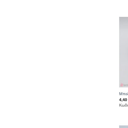
Μπεζ
4,4
Κωδι