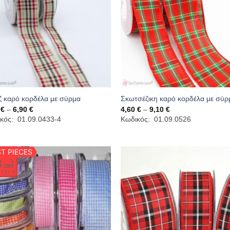
 καρό κορδέλα με σύρμα
Σκωτσέζικη καρό κορδέλα με σύρ
Price
Price
0
€
–
6,90
€
4,60
€
–
9,10
€
range:
range:
κός: 01.09.0433-4
Κωδικός: 01.09.0526
4,60 €
4,60 €
through
through
6,90 €
9,10 €
T PIECES
8
%
OFF
o
1,17 €