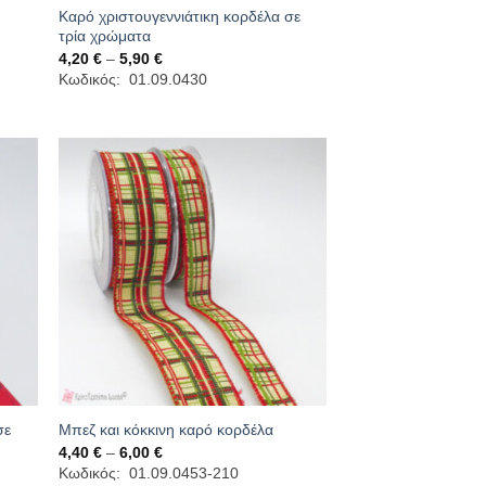
Καρό χριστουγεννιάτικη κορδέλα σε
τρία χρώματα
Price
4,20
€
–
5,90
€
range:
Κωδικός: 01.09.0430
4,20 €
through
5,90 €
σε
Μπεζ και κόκκινη καρό κορδέλα
Price
4,40
€
–
6,00
€
range:
Κωδικός: 01.09.0453-210
4,40 €