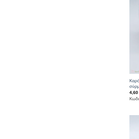
Καρό
σύρ
4,6
Κωδι