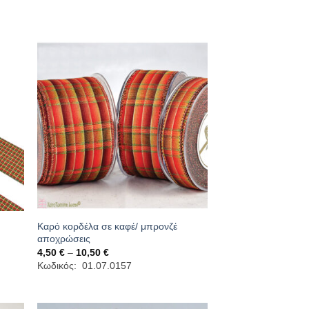
through
6,00 €
Καρό κορδέλα σε καφέ/ μπρονζέ
αποχρώσεις
Price
4,50
€
–
10,50
€
range:
Κωδικός: 01.07.0157
4,50 €
through
10,50 €