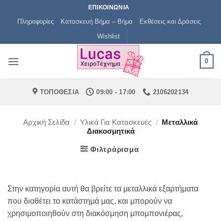
Μετάβαση
ΕΠΙΚΟΙΝΩΝΙΑ
στο
Πληροφορίες
Κατασκευή Βήμα – Βήμα
Εκθέσεις και Δράσεις
περιεχόμενο
Wishlist
0
ΤΟΠΟΘΕΣΙΑ
09:00 - 17:00
2106202134
Αρχική Σελίδα
/
Υλικά Για Κατασκευές
/
Μεταλλικά
Διακοσμητικά
Φιλτράρισμα
Στην κατηγορία αυτή θα βρείτε τα μεταλλικά εξαρτήματα
που διαθέτει το κατάστημά μας, και μπορούν να
χρησιμοποιηθούν στη διακόσμηση μπομπονιέρας,