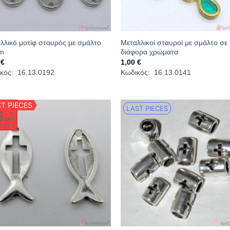
λλικό μοτίφ σταυρός με σμάλτο
Μεταλλικοί σταυροί με σμάλτο σε
m
διάφορα χρώματα
0
€
1,00
€
κός: 16.13.0192
Κωδικός: 16.13.0141
T PIECES
LAST PIECES
5
%
OFF
0,60 €