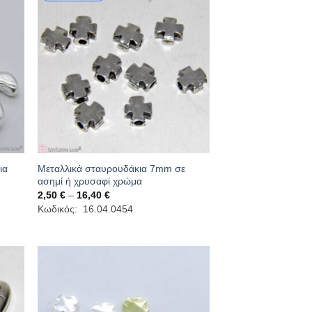
Μεταλλικά σταυρουδάκια 7mm σε
ια
ασημί ή χρυσαφί χρώμα
Price
2,50
€
–
16,40
€
range:
Κωδικός: 16.04.0454
2,50 €
through
16,40 €