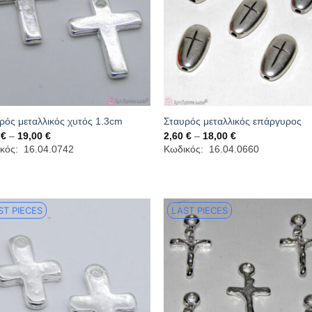
ρός μεταλλικός χυτός 1.3cm
Σταυρός μεταλλικός επάργυρος
Price
Price
0
€
–
19,00
€
2,60
€
–
18,00
€
range:
range:
κός: 16.04.0742
Κωδικός: 16.04.0660
2,50 €
2,60 €
through
through
19,00 €
18,00 €
ST PIECES
LAST PIECES