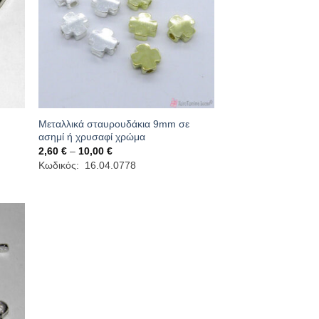
Μεταλλικά σταυρουδάκια 9mm σε
ασημί ή χρυσαφί χρώμα
Price
2,60
€
–
10,00
€
range:
Κωδικός: 16.04.0778
2,60 €
through
10,00 €