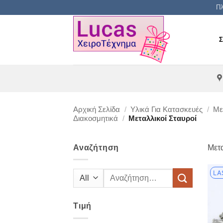
Μετάβαση
Πλ
στο
περιεχόμενο
Αρχική Σελίδα
/
Υλικά Για Κατασκευές
/
Με
Διακοσμητικά
/
Μεταλλικοί Σταυροί
Αναζήτηση
Μετα
LA
Αναζήτηση
για:
Τιμή