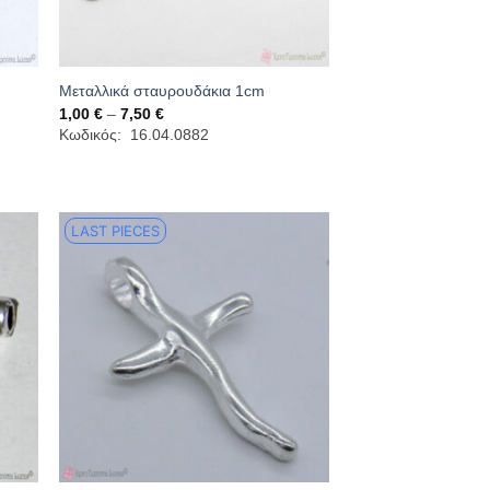
Μεταλλικά σταυρουδάκια 1cm
Price
1,00
€
–
7,50
€
range:
Κωδικός: 16.04.0882
1,00 €
through
7,50 €
LAST PIECES