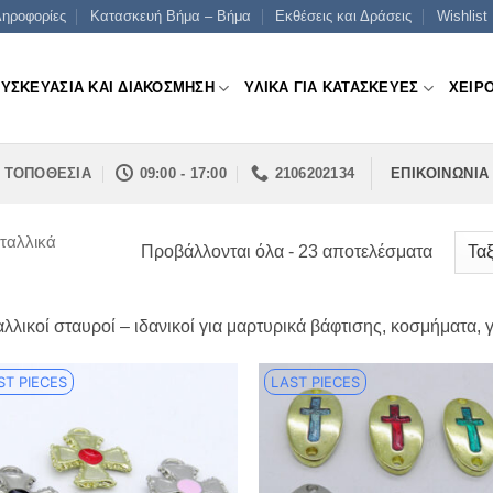
ηροφορίες
Κατασκευή Βήμα – Βήμα
Εκθέσεις και Δράσεις
Wishlist
ΣΥΣΚΕΥΑΣΙΑ ΚΑΙ ΔΙΑΚΟΣΜΗΣΗ
ΥΛΙΚΑ ΓΙΑ ΚΑΤΑΣΚΕΥΕΣ
ΧΕΙΡ
ΤΟΠΟΘΕΣΙΑ
09:00 - 17:00
2106202134
ΕΠΙΚΟΙΝΩΝΙΑ
ταλλικά
Sorted
Προβάλλονται όλα - 23 αποτελέσματα
by
price:
λλικοί σταυροί – ιδανικοί για μαρτυρικά βάφτισης, κοσμήματα,
low
to
ST PIECES
LAST PIECES
high