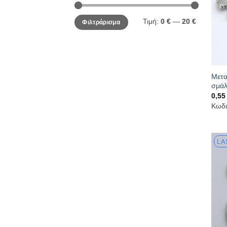
Ελάχιστη
Μέγιστη
Τιμή:
0 €
—
20 €
Φιλτράρισμα
τιμή
τιμή
Μετα
σμάλ
0,5
Κωδι
LA