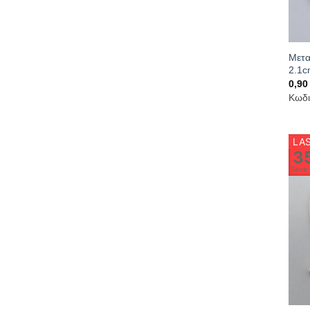
Μετα
2.1c
0,9
Κωδι
LAS
3
Save