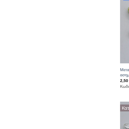
Μετα
ασημ
2,5
Κωδι
Κα