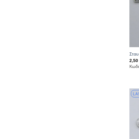
Σταυ
2,5
Κωδι
LA