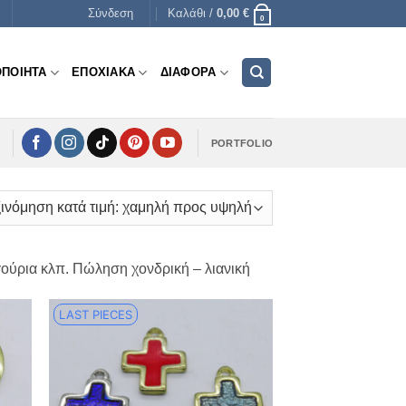
Σύνδεση
Καλάθι /
0,00
€
0
ΟΠΟΙΗΤΑ
ΕΠΟΧΙΑΚΑ
ΔΙΑΦΟΡΑ
PORTFOLIO
 γούρια κλπ. Πώληση χονδρική – λιανική
LAST PIECES