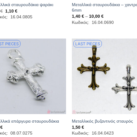
Μεταλλικά σταυρουδάκια – χαντρ
λλικά σταυρουδάκια ψαράκι
6mm
Original
Η
0
€
1,10
€
price
τρέχουσα
Price
1,40
€
–
10,00
€
κός: 16.04.0805
was:
τιμή
range:
Κωδικός: 16.04.0690
1,70 €.
είναι:
1,40 €
1,10 €.
through
10,00 €
ST PIECES
LAST PIECES
λλικά επάργυρα σταυρουδάκια
Μεταλλικός βυζαντινός σταυρός
0
€
1,50
€
κός: 08.07.0275
Κωδικός: 16.04.0423