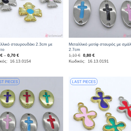
λλικό σταυρουδάκι 2.3cm με
Μεταλλικό μοτίφ σταυρός με σμά
το
2.7cm
Price
Original
Η
5
€
–
0,70
€
1,10
€
0,80
€
range:
price
τρέχουσα
κός: 16.13.0154
Κωδικός: 16.13.0191
0,55 €
was:
τιμή
through
1,10 €.
είναι:
0,70 €
0,80 €.
ST PIECES
LAST PIECES