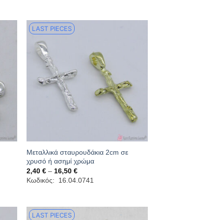
LAST PIECES
Μεταλλικά σταυρουδάκια 2cm σε
χρυσό ή ασημί χρώμα
Price
2,40
€
–
16,50
€
range:
Κωδικός: 16.04.0741
2,40 €
through
16,50 €
LAST PIECES