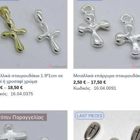
λλικά σταυρουδάκια 1.9*1cm σε
Μεταλλικά επάργυρα σταυρουδάκ
ί ή χρυσαφί χρώμα
Price
2,50
€
–
17,50
€
range:
Price
0
€
–
18,50
€
Κωδικός: 16.04.0091
2,50 €
range:
κός: 16.04.0375
through
2,50 €
17,50 €
through
18,50 €
LAST PIECES
τόπιν Παραγγελίας