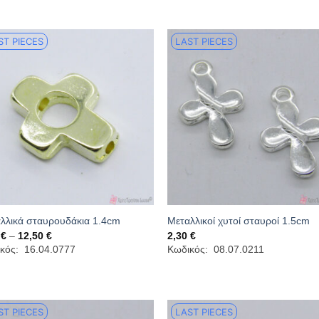
ST PIECES
LAST PIECES
λλικά σταυρουδάκια 1.4cm
Μεταλλικοί χυτοί σταυροί 1.5cm
Price
0
€
–
12,50
€
2,30
€
range:
κός: 16.04.0777
Κωδικός: 08.07.0211
1,70 €
through
12,50 €
ST PIECES
LAST PIECES