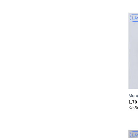
LA
Μετα
1,7
Κωδι
LA