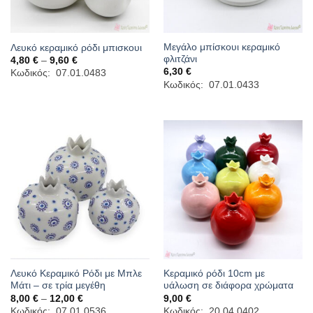
Μεγάλο μπίσκουι κεραμικό
Λευκό κεραμικό ρόδι μπισκουι
φλιτζάνι
Price
4,80
€
–
9,60
€
range:
6,30
€
Κωδικός: 07.01.0483
4,80 €
Κωδικός: 07.01.0433
through
9,60 €
Λευκό Κεραμικό Ρόδι με Μπλε
Κεραμικό ρόδι 10cm με
Μάτι – σε τρία μεγέθη
υάλωση σε διάφορα χρώματα
Price
8,00
€
–
12,00
€
9,00
€
range:
Κωδικός: 07.01.0536
Κωδικός: 20.04.0402