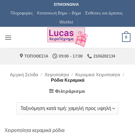
Μετάβαση
ΕΠΙΚΟΙΝΩΝΙΑ
στο
Πληροφορίες
Κατασκευή Βήμα – Βήμα
Εκθέσεις και Δράσεις
περιεχόμενο
Wishlist
0
ΤΟΠΟΘΕΣΙΑ
09:00 - 17:00
2106202134
Αρχική Σελίδα
/
Χειροποίητα
/
Κεραμικά Χειροποίητα
/
Ρόδια Κεραμικά
Φιλτράρισμα
Χειροποίητα κεραμικά ρόδια