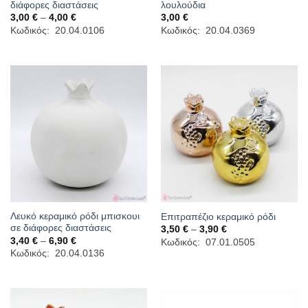
διάφορες διαστάσεις
λουλούδια
Price
3,00
€
–
4,00
€
3,00
€
range:
Κωδικός: 20.04.0106
Κωδικός: 20.04.0369
3,00 €
through
4,00 €
Λευκό κεραμικό ρόδι μπισκουι
Επιτραπέζιο κεραμικό ρόδι
σε διάφορες διαστάσεις
Price
3,50
€
–
3,90
€
range:
Price
3,40
€
–
6,90
€
Κωδικός: 07.01.0505
3,50 €
range:
Κωδικός: 20.04.0136
through
3,40 €
3,90 €
through
6,90 €