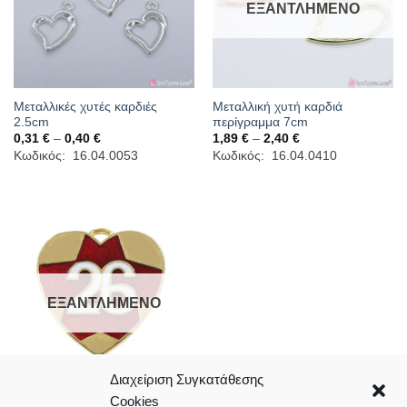
ΕΞΑΝΤΛΗΜΈΝΟ
Μεταλλικές χυτές καρδιές
Μεταλλική χυτή καρδιά
2.5cm
περίγραμμα 7cm
Price
Price
0,31
€
–
0,40
€
1,89
€
–
2,40
€
range:
range:
Κωδικός: 16.04.0053
Κωδικός: 16.04.0410
0,31 €
1,89 €
through
through
0,40 €
2,40 €
ΕΞΑΝΤΛΗΜΈΝΟ
Διαχείριση Συγκατάθεσης
Cookies
Χρυσή μεταλλική καρδιά γούρι