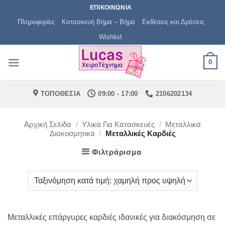
Μετάβαση
ΕΠΙΚΟΙΝΩΝΙΑ
στο
Πληροφορίες
Κατασκευή Βήμα – Βήμα
Εκθέσεις και Δράσεις
περιεχόμενο
Wishlist
0
ΤΟΠΟΘΕΣΙΑ
09:00 - 17:00
2106202134
Αρχική Σελίδα
/
Υλικά Για Κατασκευές
/
Μεταλλικά
Διακοσμητικά
/
Μεταλλικές Καρδιές
Φιλτράρισμα
Μεταλλικές επάργυρες καρδιές ιδανικές για διακόσμηση σε