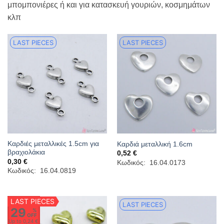
μπομπονιέρες ή και για κατασκευή γουριών, κοσμημάτων
κλπ
LAST PIECES
LAST PIECES
Καρδιές μεταλλικές 1.5cm για
Καρδιά μεταλλική 1.6cm
βραχιολάκια
0,52
€
0,30
€
Κωδικός: 16.04.0173
Κωδικός: 16.04.0819
LAST PIECES
LAST PIECES
29
%
OFF
Up to
0,24 €