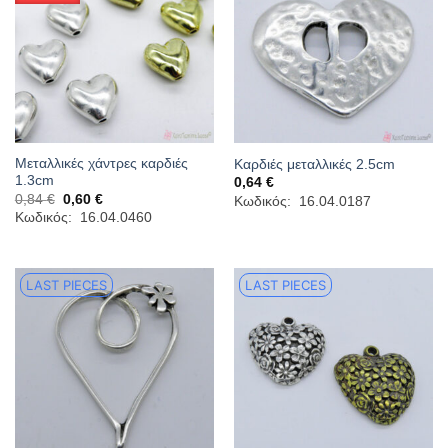
Μεταλλικές χάντρες καρδιές
Καρδιές μεταλλικές 2.5cm
1.3cm
0,64
€
Original
Η
0,84
€
0,60
€
Κωδικός: 16.04.0187
price
τρέχουσα
Κωδικός: 16.04.0460
was:
τιμή
0,84 €.
είναι:
0,60 €.
LAST PIECES
LAST PIECES