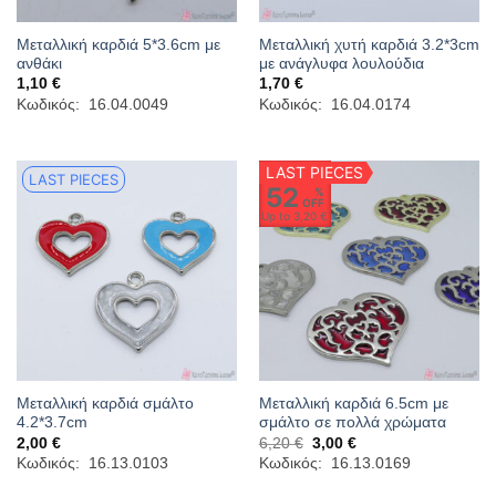
Μεταλλική καρδιά 5*3.6cm με
Μεταλλική χυτή καρδιά 3.2*3cm
ανθάκι
με ανάγλυφα λουλούδια
1,10
€
1,70
€
Κωδικός: 16.04.0049
Κωδικός: 16.04.0174
LAST PIECES
LAST PIECES
52
%
OFF
Up to
3,20 €
Μεταλλική καρδιά σμάλτο
Μεταλλική καρδιά 6.5cm με
4.2*3.7cm
σμάλτο σε πολλά χρώματα
Original
Η
2,00
€
6,20
€
3,00
€
price
τρέχουσα
Κωδικός: 16.13.0103
Κωδικός: 16.13.0169
was:
τιμή
6,20 €.
είναι: