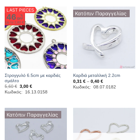
3,00 €.
LAST PIECES
Κατόπιν Παραγγελίας
46
%
OFF
Up to
2,60 €
Στρογγυλό 6.5cm με καρδιές
Καρδιά μεταλλική 2.2cm
σμάλτο
Price
0,31
€
–
0,40
€
range:
Original
Η
5,60
€
3,00
€
Κωδικός: 08.07.0182
0,31 €
price
τρέχουσα
Κωδικός: 16.13.0158
through
was:
τιμή
0,40 €
5,60 €.
είναι:
3,00 €.
Κατόπιν Παραγγελίας