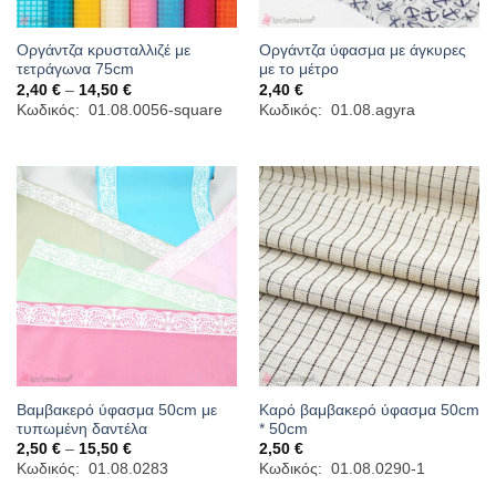
Οργάντζα κρυσταλλιζέ με
Οργάντζα ύφασμα με άγκυρες
τετράγωνα 75cm
με το μέτρο
Price
2,40
€
–
14,50
€
2,40
€
range:
Κωδικός: 01.08.0056-square
Κωδικός: 01.08.agyra
2,40 €
through
14,50 €
Βαμβακερό ύφασμα 50cm με
Καρό βαμβακερό ύφασμα 50cm
τυπωμένη δαντέλα
* 50cm
Price
2,50
€
–
15,50
€
2,50
€
range:
Κωδικός: 01.08.0283
Κωδικός: 01.08.0290-1
2,50 €
through