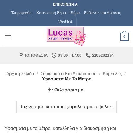
Μετάβαση
ΕΠΙΚΟΙΝΩΝΙΑ
στο
Πληροφορίες
Κατασκευή Βήμα – Βήμα
Εκθέσεις και Δράσεις
περιεχόμενο
Wishlist
0
ΤΟΠΟΘΕΣΙΑ
09:00 - 17:00
2106202134
Αρχική Σελίδα
/
Συσκευασία Και Διακόσμηση
/
Κορδέλες
/
Υφάσματα Με Το Μέτρο
Φιλτράρισμα
Υφάσματα με το μέτρο, κατάλληλα για διακόσμηση και