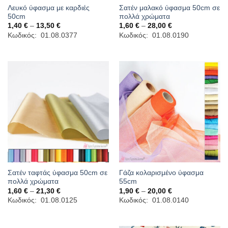
Λευκό ύφασμα με καρδιές
Σατέν μαλακό ύφασμα 50cm σε
50cm
πολλά χρώματα
Price
Price
1,40
€
–
13,50
€
1,60
€
–
28,00
€
range:
range:
Κωδικός: 01.08.0377
Κωδικός: 01.08.0190
1,40 €
1,60 €
through
through
13,50 €
28,00 €
Σατέν ταφτάς ύφασμα 50cm σε
Γάζα κολαρισμένο ύφασμα
πολλά χρώματα
55cm
Price
Price
1,60
€
–
21,30
€
1,90
€
–
20,00
€
range:
range:
Κωδικός: 01.08.0125
Κωδικός: 01.08.0140
1,60 €
1,90 €
through
through
21,30 €
20,00 €