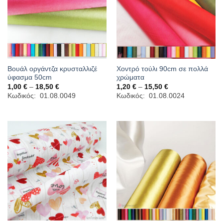
Βουάλ οργάντζα κρυσταλλιζέ
Χοντρό τούλι 90cm σε πολλά
ύφασμα 50cm
χρώματα
Price
Price
1,00
€
–
18,50
€
1,20
€
–
15,50
€
range:
range:
Κωδικός: 01.08.0049
Κωδικός: 01.08.0024
1,00 €
1,20 €
through
through
18,50 €
15,50 €