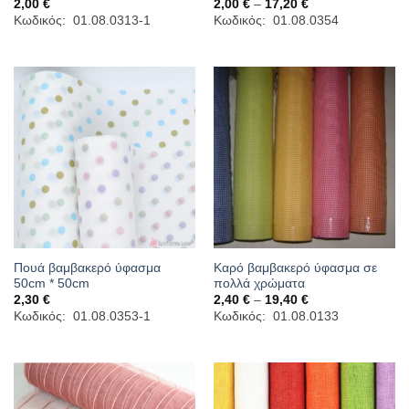
Price
2,00
€
2,00
€
–
17,20
€
range:
Κωδικός: 01.08.0313-1
Κωδικός: 01.08.0354
2,00 €
through
17,20 €
Πουά βαμβακερό ύφασμα
Καρό βαμβακερό ύφασμα σε
50cm * 50cm
πολλά χρώματα
Price
2,30
€
2,40
€
–
19,40
€
range:
Κωδικός: 01.08.0353-1
Κωδικός: 01.08.0133
2,40 €
through
19,40 €