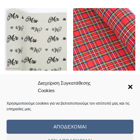
15,50 €
Βαμβακερό ύφασμα Mr & Mrs
Χριστουγεννιάτικο καρό
50cm * 50cm
ύφασμα 50cm
Διαχείριση Συγκατάθεσης
Price
2,50
€
2,50
€
–
11,30
€
Cookies
range:
Κωδικός: 01.08.0318-1
Κωδικός: 01.08.0335
2,50 €
through
Χρησιμοποιούμε cookies για να βελτιστοποιούμε τον ιστότοπό μας και τις
11,30 €
υπηρεσίες μας.
1
2
3
ΑΠΟΔΈΧΟΜΑΙ