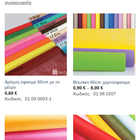
συσκευασία
Αράχνη ύφασμα 60cm με το
Bricotex 60cm χαρτοϋφασμα
μέτρο
Price
0,90
€
–
8,00
€
range:
0,60
€
Κωδικός: 01.08.0207
0,90 €
Κωδικός: 01.08.0003-1
through
8,00 €