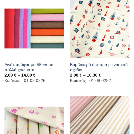
Λινάτσα ύφασμα 55cm σε
Βαμβακερό ύφασμα με ναυτικό
πολλά χρώματα
σχέδιο
Price
Price
2,00
€
–
14,80
€
2,00
€
–
16,30
€
range:
range:
Κωδικός: 01.08.0226
Κωδικός: 01.08.0282
2,00 €
2,00 €
through
through
14,80 €
16,30 €