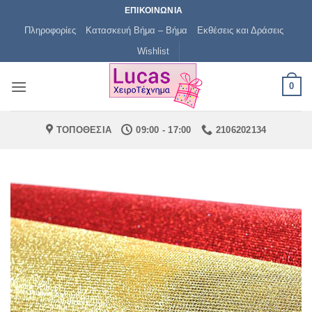
Μετάβαση
ΕΠΙΚΟΙΝΩΝΙΑ
στο
Πληροφορίες
Κατασκευή Βήμα – Βήμα
Εκθέσεις και Δράσεις
περιεχόμενο
Wishlist
0
ΤΟΠΟΘΕΣΙΑ
09:00 - 17:00
2106202134