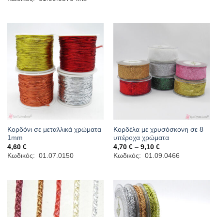
was:
τιμή
6,30 €.
είναι:
3,90 €.
Κορδόνι σε μεταλλικά χρώματα
Κορδέλα με χρυσόσκονη σε 8
1mm
υπέροχα χρώματα
Price
4,60
€
4,70
€
–
9,10
€
range:
Κωδικός: 01.07.0150
Κωδικός: 01.09.0466
4,70 €
through
9,10 €