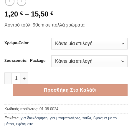
Price
1,20
–
15,50
€
€
range:
Χοντρό τούλι 90cm σε πολλά χρώματα
1,20 €
through
15,50 €
Χρώμα-Color
Συσκευασία - Package
Χοντρό τούλι 90cm σε πολλά χρώματα ποσότητα
Προσθήκη Στο Καλάθι
Κωδικός προϊόντος:
01.08.0024
Ετικέτες:
για διακόσμηση
,
για μπομπονιέρες
,
τούλι
,
ύφασμα με το
μέτρο
,
υφάσματα