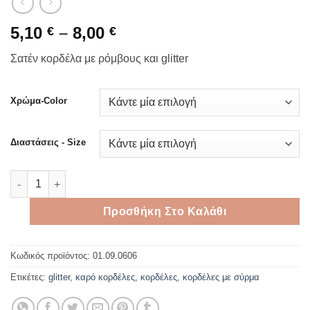
Price
5,10
–
8,00
€
€
range:
Σατέν κορδέλα με ρόμβους και glitter
5,10 €
through
8,00 €
Χρώμα-Color
Διαστάσεις - Size
Σατέν κορδέλα με ρόμβους και glitter ποσότητα
Προσθήκη Στο Καλάθι
Κωδικός προϊόντος:
01.09.0606
Ετικέτες:
glitter
,
καρό κορδέλες
,
κορδέλες
,
κορδέλες με σύρμα