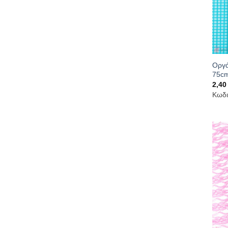
Οργά
75c
2,4
Κωδι