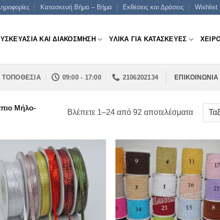
ηροφορίες
Κατασκευή Βήμα – Βήμα
Εκθέσεις και Δράσεις
Wishlist
ΣΥΣΚΕΥΑΣΙΑ ΚΑΙ ΔΙΑΚΟΣΜΗΣΗ
ΥΛΙΚΑ ΓΙΑ ΚΑΤΑΣΚΕΥΕΣ
ΧΕΙΡ
ΤΟΠΟΘΕΣΙΑ
09:00 - 17:00
2106202134
ΕΠΙΚΟΙΝΩΝΙΑ
πιο Μήλο-
Sorted
Βλέπετε 1–24 από 92 αποτελέσματα
by
price:
low
to
high