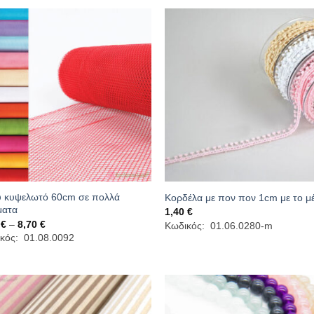
υ κυψελωτό 60cm σε πολλά
Κορδέλα με πον πον 1cm με το μ
ματα
1,40
€
Price
0
€
–
8,70
€
Κωδικός: 01.06.0280-m
range:
κός: 01.08.0092
1,40 €
through
8,70 €