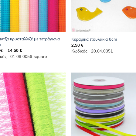
ντζα κρυσταλλιζέ με τετράγωνα
Κεραμικά πουλάκια 8cm
m
2,50
€
Price
0
€
–
14,50
€
Κωδικός: 20.04.0351
range:
κός: 01.08.0056-square
2,40 €
through
14,50 €