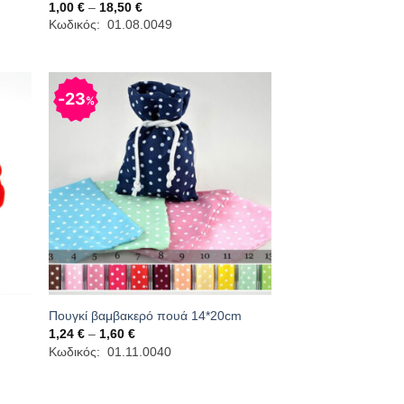
Price
1,00
€
–
18,50
€
range:
Κωδικός: 01.08.0049
1,00 €
through
18,50 €
23
%
Πουγκί βαμβακερό πουά 14*20cm
Price
1,24
€
–
1,60
€
range:
Κωδικός: 01.11.0040
1,24 €
through
1,60 €