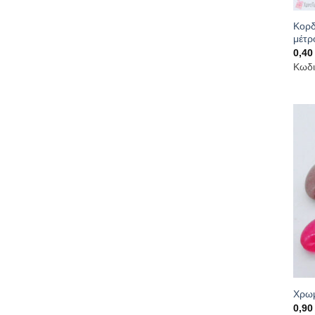
Κορδ
μέτρ
0,4
Κωδι
Χρωμ
0,9