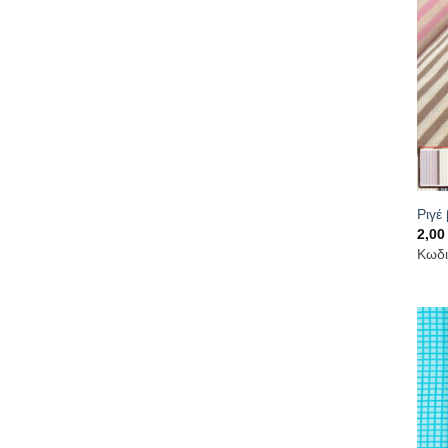
Ριγέ
2,0
Κωδι