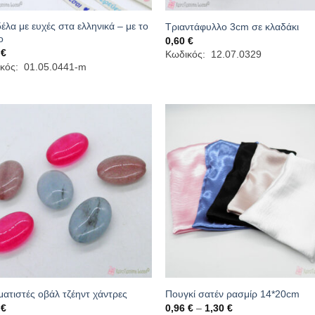
έλα με ευχές στα ελληνικά – με το
Τριαντάφυλλο 3cm σε κλαδάκι
ο
0,60
€
0
€
Κωδικός: 12.07.0329
κός: 01.05.0441-m
ατιστές οβάλ τζέηντ χάντρες
Πουγκί σατέν ρασμίρ 14*20cm
Price
0
€
0,96
€
–
1,30
€