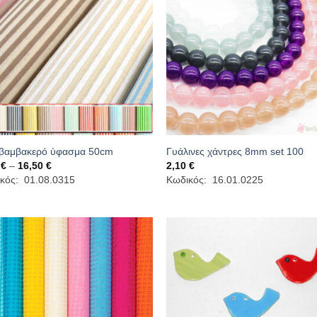
 βαμβακερό ύφασμα 50cm
Γυάλινες χάντρες 8mm set 100
Price
0
€
–
16,50
€
2,10
€
range:
κός: 01.08.0315
Κωδικός: 16.01.0225
2,00 €
through
16,50 €