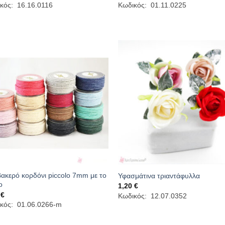
range:
κός: 16.16.0116
Κωδικός: 01.11.0225
0,96 €
through
1,30 €
ακερό κορδόνι piccolo 7mm με το
Υφασμάτινα τριαντάφυλλα
ο
1,20
€
0
€
Κωδικός: 12.07.0352
κός: 01.06.0266-m