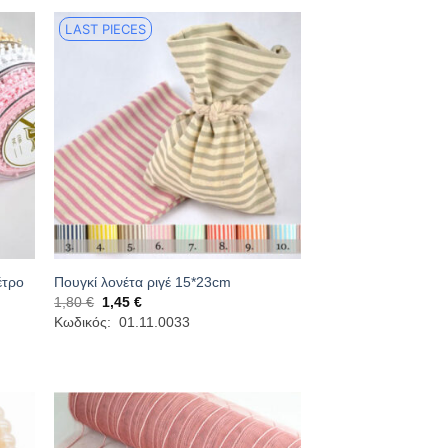
LAST PIECES
έτρο
Πουγκί λονέτα ριγέ 15*23cm
Original
Η
1,80
€
1,45
€
price
τρέχουσα
Κωδικός: 01.11.0033
was:
τιμή
1,80 €.
είναι:
1,45 €.