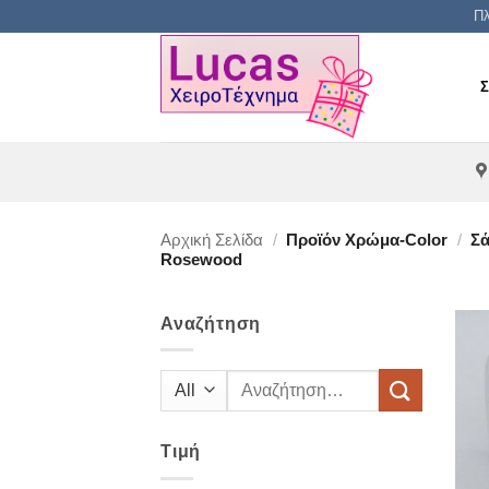
Μετάβαση
Πλ
στο
περιεχόμενο
Αρχική Σελίδα
/
Προϊόν Χρώμα-Color
/
Σά
Rosewood
Αναζήτηση
Αναζήτηση
για:
Τιμή