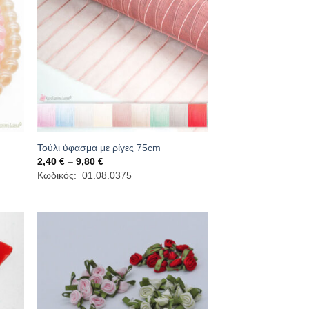
Τούλι ύφασμα με ρίγες 75cm
Price
2,40
€
–
9,80
€
range:
Κωδικός: 01.08.0375
2,40 €
through
9,80 €