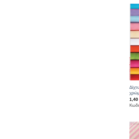
Δίχτ
χρώ
1,4
Κωδι