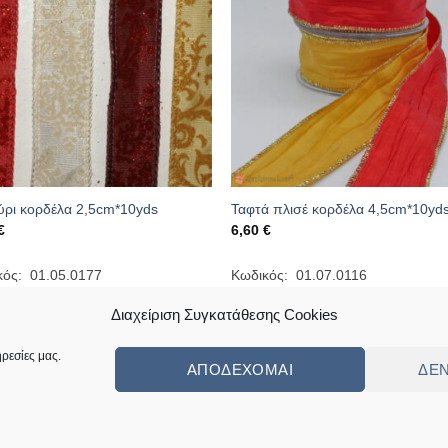
ύρι κορδέλα 2,5cm*10yds
Ταφτά πλισέ κορδέλα 4,5cm*10yd
€
6,60
€
κός: 01.05.0177
Κωδικός: 01.07.0116
Διαχείριση Συγκατάθεσης Cookies
ρεσίες μας.
ΑΠΟΔΈΧΟΜΑΙ
ΔΕ
ς
Πολιτική Επιστροφών Κι Αλλαγών
Συχνές Ερωτήσεις – Frequently Ask
ed by
Angellight