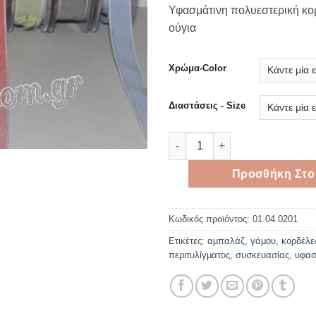
Υφασμάτινη πολυεστερική κο
ούγια
Χρώμα-Color
Διαστάσεις - Size
Υφασμάτινη πολυεστερική κορ
Προσθήκη Στο
Κωδικός προϊόντος:
01.04.0201
Ετικέτες:
αμπαλάζ
,
γάμου
,
κορδέλε
περιτυλίγματος
,
συσκευασίας
,
υφασ