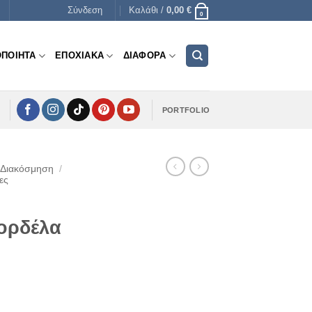
Σύνδεση
Καλάθι /
0,00
€
0
ΟΠΟΙΗΤΑ
ΕΠΟΧΙΑΚΑ
ΔΙΑΦΟΡΑ
PORTFOLIO
 Διακόσμηση
/
ες
ορδέλα