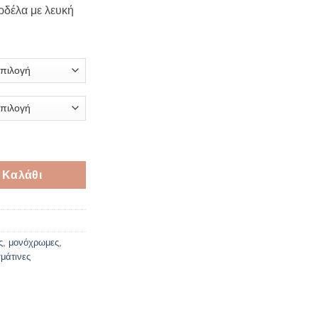
ρδέλα με λευκή
δέλα με λευκή ούγια ποσότητα
 Καλάθι
ς
,
μονόχρωμες
,
μάτινες