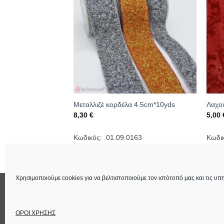
ρωμες ευχές στα
Μεταλλιζέ κορδέλα 4.5cm*10yds
Λαχο
8,30
€
5,00
ce
ge:
0 €
Κωδικός: 01.09.0163
Κωδι
ough
394-wishes
0 €
Χρησιμοποιούμε cookies για να βελτιστοποιούμε τον ιστότοπό μας και τις υπη
ΕΠΙΚΟΙΝΩΝΙΑ
ΟΡΟΙ ΧΡΗΣΗΣ
Στοιχεία Εταιρεία
ΟΡΟΙ ΧΡΗΣΗΣ
Copyright 2026 ©
Lucas Χειροτέχνημα
Power