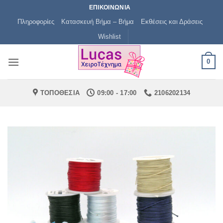
Μετάβαση
ΕΠΙΚΟΙΝΩΝΙΑ
στο
Πληροφορίες
Κατασκευή Βήμα – Βήμα
Εκθέσεις και Δράσεις
περιεχόμενο
Wishlist
0
ΤΟΠΟΘΕΣΙΑ
09:00 - 17:00
2106202134