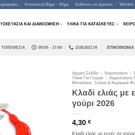
ηροφορίες
Κατασκευή Βήμα – Βήμα
Εκθέσεις και Δράσεις
Wishlist
ΣΥΣΚΕΥΑΣΙΑ ΚΑΙ ΔΙΑΚΟΣΜΗΣΗ
ΥΛΙΚΑ ΓΙΑ ΚΑΤΑΣΚΕΥΕΣ
ΧΕΙΡ
ΤΟΠΟΘΕΣΙΑ
09:00 - 17:00
2106202134
ΕΠΙΚΟΙΝΩΝΙΑ
Αρχική Σελίδα
/
Χειροποίητα
/
Υλικά Για Γούρια
/
Χειροποίητα 
Μεταλλικά, Ξύλινα & Κεραμικά Φ
Κλαδί ελιάς με 
γούρι 2026
4,30
€
Κλαδί ελιάς με ευχές σε γούρ