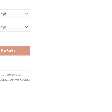
 2026 ποσότητα
 Καλάθι
πίτι
,
ευχές στα
ούρια
,
φθηνά γούρια