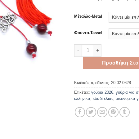
Μέταλλο-Metal
Φούντα-Tassel
Κλαδί ελιάς με ευχές σε γούρι
Προσθήκη Στο
Κωδικός προϊόντος:
20.02.0628
Ετικέτες:
γούρια 2026
,
γούρια για σ
ελληνικά
,
κλαδί ελιάς
,
οικονομικά γ