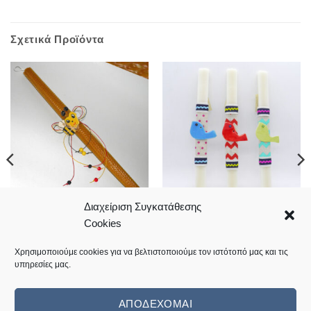
Σχετικά Προϊόντα
Διαχείριση Συγκατάθεσης
Λαμπάδα κηρήθρα με
Πασχαλινή λαμπάδα με
Cookies
μελισσάκι
κεραμικό πουλάκι σε διάφορα
χρώματα
12,00
€
11,00
€
Χρησιμοποιούμε cookies για να βελτιστοποιούμε τον ιστότοπό μας και τις
υπηρεσίες μας.
Κωδικός: L2018-14
Κωδικός: 10.06.0070
ΑΠΟΔΈΧΟΜΑΙ