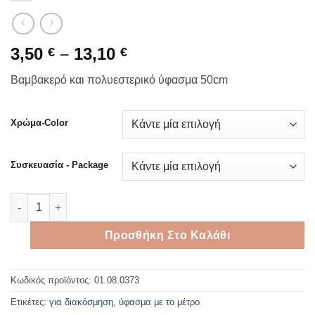
Price
3,50
–
13,10
€
€
range:
Βαμβακερό και πολυεστερικό ύφασμα 50cm
3,50 €
through
13,10 €
Χρώμα-Color
Συσκευασία - Package
Βαμβακερό και πολυεστερικό ύφασμα 50cm ποσότητα
Προσθήκη Στο Καλάθι
Κωδικός προϊόντος:
01.08.0373
Ετικέτες:
για διακόσμηση
,
ύφασμα με το μέτρο