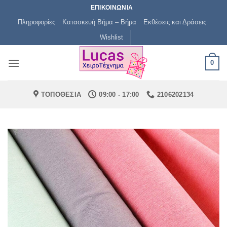
Μετάβαση
ΕΠΙΚΟΙΝΩΝΙΑ
στο
Πληροφορίες
Κατασκευή Βήμα – Βήμα
Εκθέσεις και Δράσεις
περιεχόμενο
Wishlist
0
ΤΟΠΟΘΕΣΙΑ
09:00 - 17:00
2106202134