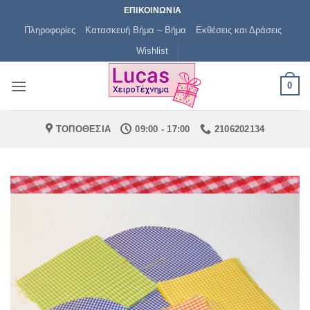
Μετάβαση
ΕΠΙΚΟΙΝΩΝΙΑ
στο
Πληροφορίες
Κατασκευή Βήμα – Βήμα
Εκθέσεις και Δράσεις
περιεχόμενο
Wishlist
0
ΤΟΠΟΘΕΣΙΑ
09:00 - 17:00
2106202134