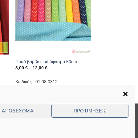
Πουά βαμβακερό ύφασμα 50cm
Price
3,00
€
–
12,00
€
range:
3,00 €
through
Κωδικός: 01.08.0312
12,00 €
Ν ΑΠΟΔΈΧΟΜΑΙ
ΠΡΟΤΙΜΉΣΕΙΣ
Visa
MasterCard
Cash
Bank
Cash
On
Transfer
on
ed Questions (FAQ)
Delivery
Pickup