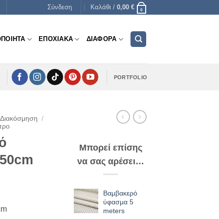
Σύνδεση
Καλάθι /
0,00
€
0
ΟΠΟΙΗΤΑ
ΕΠΟΧΙΑΚΑ
ΔΙΑΦΟΡΑ
PORTFOLIO
 Διακόσμηση
/
τρο
ό
Μπορεί επίσης
 50cm
να σας αρέσει…
Βαμβακερό
ύφασμα 5
cm
meters