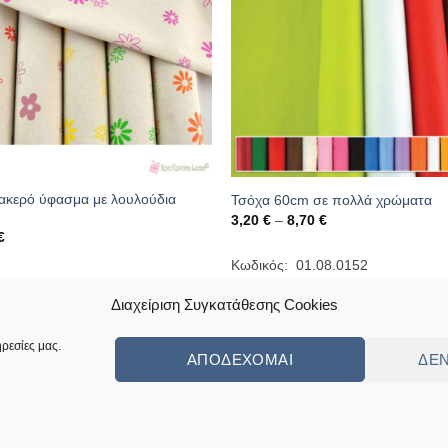
ακερό ύφασμα με λουλούδια
Τσόχα 60cm σε πολλά χρώματα
m
Price
3,20
€
–
8,70
€
range:
€
3,20 €
through
Κωδικός: 01.08.0152
8,70 €
κός: 01.08.0314
Διαχείριση Συγκατάθεσης Cookies
ρεσίες μας.
ΑΠΟΔΈΧΟΜΑΙ
ΔΕ
ς
Πολιτική Επιστροφών Κι Αλλαγών
Συχνές Ερωτήσεις – Frequently Ask
ed by
Angellight