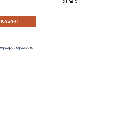
21,00
€
m * 50cm ποσότητα
 Καλάθι
 ύφασμα
,
υφάσματα