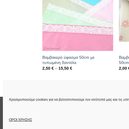
ιρινό ύφασμα
Βαμβακερό ύφασμα 50cm με
Βαμβ
τυπωμένη δαντέλα
50c
Price
2,50
€
–
15,50
€
2,00
range:
2,50 €
through
287
Κωδικός: 01.08.0283
Κωδι
15,50 €
Χρησιμοποιούμε cookies για να βελτιστοποιούμε τον ιστότοπό μας και τις υπη
ΕΠΙΚΟΙΝΩΝΙΑ
ΟΡΟΙ ΧΡΗΣΗΣ
Στοιχεία Εταιρεία
ΟΡΟΙ ΧΡΗΣΗΣ
Copyright 2026 ©
Lucas Χειροτέχνημα
Power