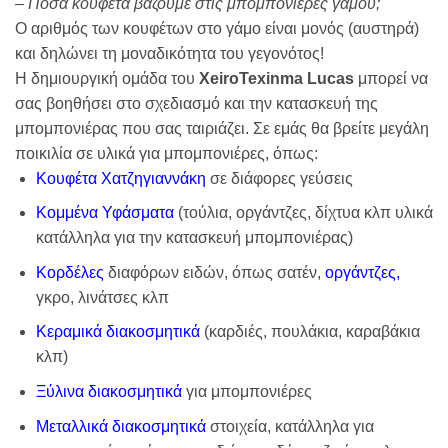
– Πόσα κουφέτα βάζουμε στις μπομπονιέρες γάμου;
Ο αριθμός των κουφέτων στο γάμο είναι μονός (αυστηρά)
και δηλώνει τη μοναδικότητα του γεγονότος!
Η δημιουργική ομάδα του
XeiroTexinma Lucas
μπορεί να
σας βοηθήσει στο σχεδιασμό και την κατασκευή της
μπομπονιέρας που σας ταιριάζει. Σε εμάς θα βρείτε μεγάλη
ποικιλία σε υλικά για μπομπονιέρες, όπως:
Κουφέτα Χατζηγιαννάκη
σε διάφορες γεύσεις
Κομμένα Υφάσματα
(τούλια, οργάντζες, δίχτυα κλπ υλικά
κατάλληλα για την κατασκευή μπομπονιέρας)
Κορδέλες
διαφόρων ειδών, όπως σατέν,
οργάντζες
,
γκρο, λινάτσες κλπ
Κεραμικά διακοσμητικά
(καρδιές, πουλάκια, καραβάκια
κλπ)
Ξύλινα διακοσμητικά
για μπομπονιέρες
Μεταλλικά διακοσμητικά
στοιχεία, κατάλληλα για