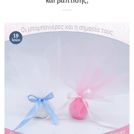
και βάπτισης;
19
Ιούν