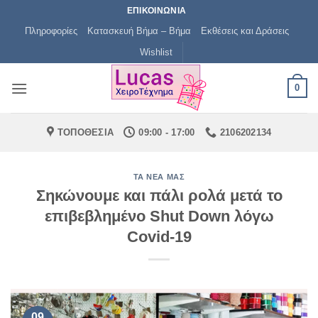
Μετάβαση
ΕΠΙΚΟΙΝΩΝΙΑ
στο
Πληροφορίες
Κατασκευή Βήμα – Βήμα
Εκθέσεις και Δράσεις
περιεχόμενο
Wishlist
0
ΤΟΠΟΘΕΣΙΑ
09:00 - 17:00
2106202134
ΤΑ ΝΈΑ ΜΑΣ
Σηκώνουμε και πάλι ρολά μετά το
επιβεβλημένο Shut Down λόγω
Covid-19
09