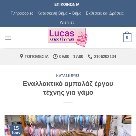
Μετάβαση
ΕΠΙΚΟΙΝΩΝΙΑ
στο
Πληροφορίες
Κατασκευή Βήμα – Βήμα
Εκθέσεις και Δράσεις
περιεχόμενο
Wishlist
0
ΤΟΠΟΘΕΣΙΑ
09:00 - 17:00
2106202134
ΚΑΤΑΣΚΕΥΈΣ
Εναλλακτικό αμπαλάζ έργου
τέχνης για γάμο
15
Ιούν