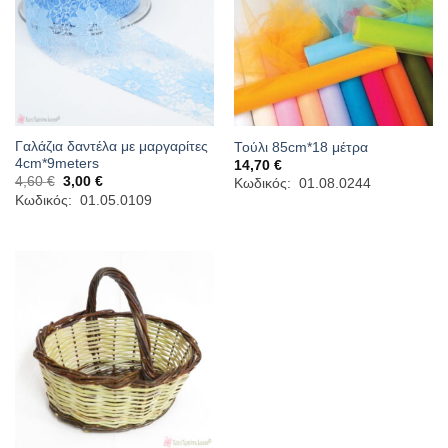
Γαλάζια δαντέλα με μαργαρίτες
Τούλι 85cm*18 μέτρα
4cm*9meters
14,70
€
Original
Η
4,60
€
3,00
€
Κωδικός: 01.08.0244
price
τρέχουσα
Κωδικός: 01.05.0109
was:
τιμή
4,60 €.
είναι:
3,00 €.