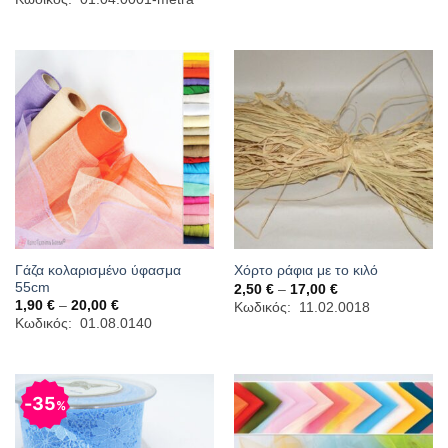
0,20 €
through
0,60 €
Γάζα κολαρισμένο ύφασμα
Χόρτο ράφια με το κιλό
55cm
Price
2,50
€
–
17,00
€
range:
Price
1,90
€
–
20,00
€
Κωδικός: 11.02.0018
2,50 €
range:
Κωδικός: 01.08.0140
through
1,90 €
17,00 €
through
20,00 €
35
%