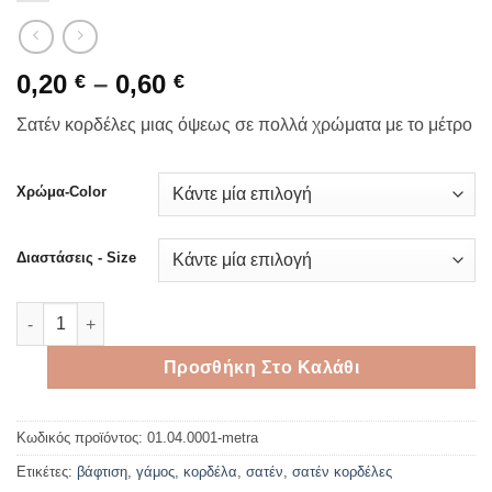
Price
0,20
–
0,60
€
€
range:
Σατέν κορδέλες μιας όψεως σε πολλά χρώματα με το μέτρο
0,20 €
through
0,60 €
Χρώμα-Color
Διαστάσεις - Size
Σατέν κορδέλες μιας όψεως σε πολλά χρώματα με το μέτρο πο
Προσθήκη Στο Καλάθι
Κωδικός προϊόντος:
01.04.0001-metra
Ετικέτες:
βάφτιση
,
γάμος
,
κορδέλα
,
σατέν
,
σατέν κορδέλες