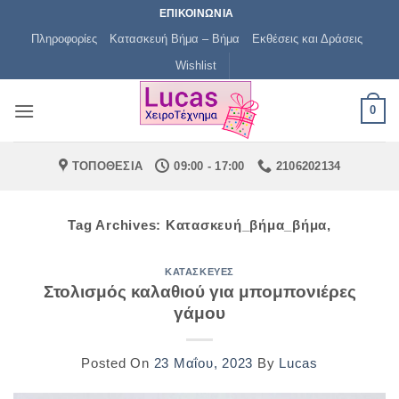
Μετάβαση
ΕΠΙΚΟΙΝΩΝΙΑ
στο
Πληροφορίες
Κατασκευή Βήμα – Βήμα
Εκθέσεις και Δράσεις
περιεχόμενο
Wishlist
0
ΤΟΠΟΘΕΣΙΑ
09:00 - 17:00
2106202134
Tag Archives:
Κατασκευή_βήμα_βήμα,
ΚΑΤΑΣΚΕΥΈΣ
Στολισμός καλαθιού για μπομπονιέρες
γάμου
Posted On
23 Μαΐου, 2023
By
Lucas