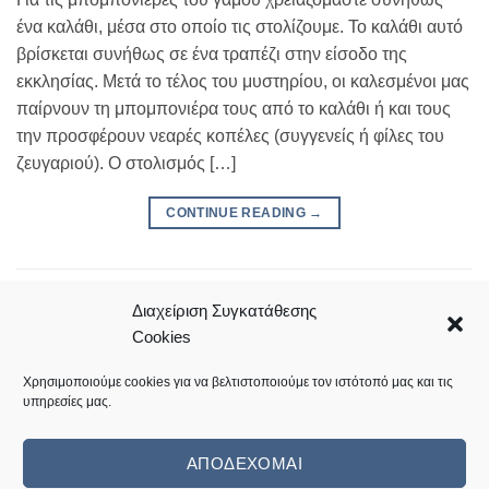
ένα καλάθι, μέσα στο οποίο τις στολίζουμε. Το καλάθι αυτό
βρίσκεται συνήθως σε ένα τραπέζι στην είσοδο της
εκκλησίας. Μετά το τέλος του μυστηρίου, οι καλεσμένοι μας
παίρνουν τη μπομπονιέρα τους από το καλάθι ή και τους
την προσφέρουν νεαρές κοπέλες (συγγενείς ή φίλες του
ζευγαριού). Ο στολισμός […]
CONTINUE READING
→
Posted in
Κατασκευές
|
Tagged
DIY
,
tutorial
,
βήμα βήμα
,
καλάθι για
μπομπονιέρες
,
Κατασκευή_βήμα_βήμα,
,
μπομπονιέρες γάμου
Διαχείριση Συγκατάθεσης
2
Comments
Cookies
Χρησιμοποιούμε cookies για να βελτιστοποιούμε τον ιστότοπό μας και τις
υπηρεσίες μας.
ΑΠΟΔΈΧΟΜΑΙ