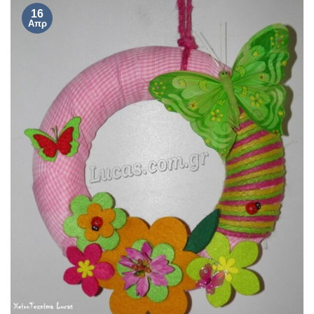
16
Απρ