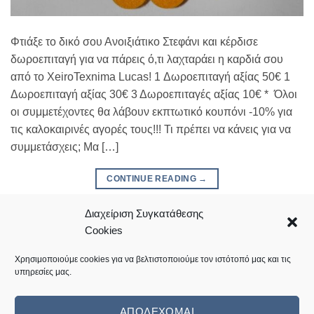
Φτιάξε το δικό σου Ανοιξιάτικο Στεφάνι και κέρδισε
δωροεπιταγή για να πάρεις ό,τι λαχταράει η καρδιά σου
από το XeiroTexnima Lucas! 1 Δωροεπιταγή αξίας 50€ 1
Δωροεπιταγή αξίας 30€ 3 Δωροεπιταγές αξίας 10€ * Όλοι
οι συμμετέχοντες θα λάβουν εκπτωτικό κουπόνι -10% για
τις καλοκαιρινές αγορές τους!!! Τι πρέπει να κάνεις για να
συμμετάσχεις; Μα […]
CONTINUE READING
→
Διαχείριση Συγκατάθεσης
Posted in
Τα νέα μας
|
Tagged
διαγωνισμός
Leave a comment
Cookies
Χρησιμοποιούμε cookies για να βελτιστοποιούμε τον ιστότοπό μας και τις
υπηρεσίες μας.
ΑΠΟΔΈΧΟΜΑΙ