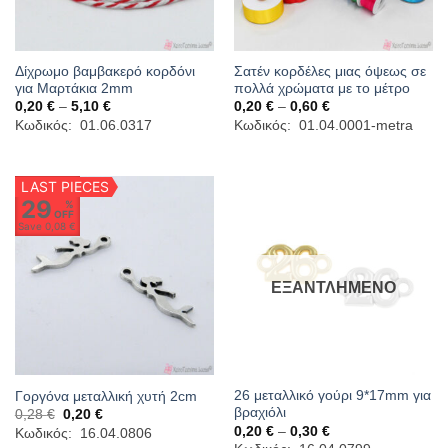
Δίχρωμο βαμβακερό κορδόνι
Σατέν κορδέλες μιας όψεως σε
για Μαρτάκια 2mm
πολλά χρώματα με το μέτρο
Price
Price
0,20
€
–
5,10
€
0,20
€
–
0,60
€
range:
range:
Κωδικός: 01.06.0317
Κωδικός: 01.04.0001-metra
0,20 €
0,20 €
through
through
5,10 €
0,60 €
LAST PIECES
29
%
OFF
Save
0,08 €
ΕΞΑΝΤΛΗΜΈΝΟ
26 μεταλλικό γούρι 9*17mm για
Γοργόνα μεταλλική χυτή 2cm
βραχιόλι
Original
Η
0,28
€
0,20
€
price
τρέχουσα
Price
0,20
€
–
0,30
€
Κωδικός: 16.04.0806
was:
τιμή
range: