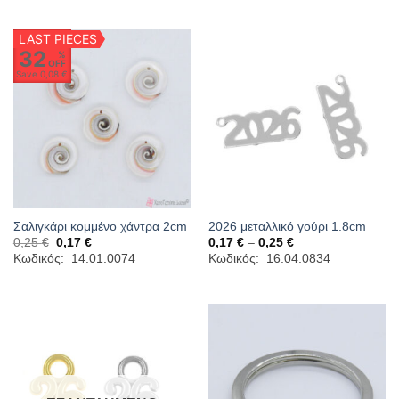
LAST PIECES
32
%
OFF
Save
0,08 €
Σαλιγκάρι κομμένο χάντρα 2cm
2026 μεταλλικό γούρι 1.8cm
Original
Η
Price
0,25
€
0,17
€
0,17
€
–
0,25
€
price
τρέχουσα
range:
Κωδικός: 14.01.0074
Κωδικός: 16.04.0834
was:
τιμή
0,17 €
0,25 €.
είναι:
through
0,17 €.
0,25 €