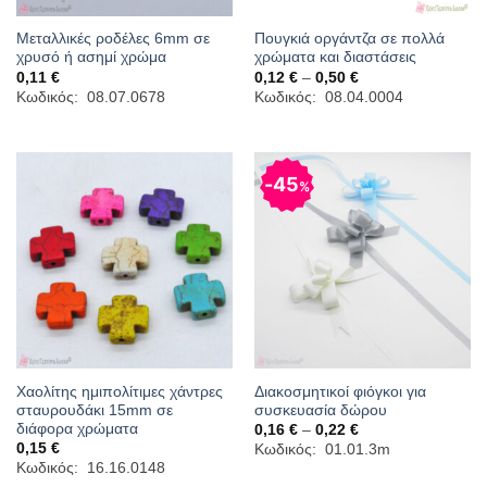
Μεταλλικές ροδέλες 6mm σε
Πουγκιά οργάντζα σε πολλά
χρυσό ή ασημί χρώμα
χρώματα και διαστάσεις
Price
0,11
€
0,12
€
–
0,50
€
range:
Κωδικός: 08.07.0678
Κωδικός: 08.04.0004
0,12 €
through
0,50 €
45
%
Χαολίτης ημιπολίτιμες χάντρες
Διακοσμητικοί φιόγκοι για
σταυρουδάκι 15mm σε
συσκευασία δώρου
διάφορα χρώματα
Price
0,16
€
–
0,22
€
range:
0,15
€
Κωδικός: 01.01.3m
0,16 €
Κωδικός: 16.16.0148
through
0,22 €