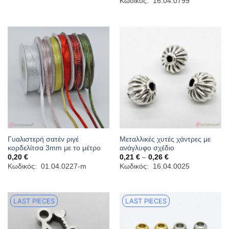
Κωδικός: 16.04.0799
0,28 €.
είναι:
0,20 €
0,20 €.
through
0,30 €
Γυαλιστερή σατέν ριγέ
Μεταλλικές χυτές χάντρες με
κορδελίτσα 3mm με το μέτρο
ανάγλυφο σχέδιο
Price
0,20
€
0,21
€
–
0,26
€
range:
Κωδικός: 01.04.0227-m
Κωδικός: 16.04.0025
0,21 €
through
0,26 €
LAST PIECES
LAST PIECES