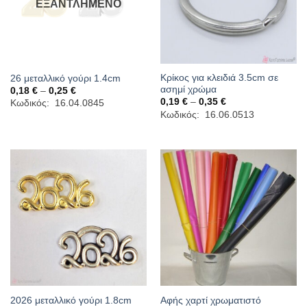
ΕΞΑΝΤΛΗΜΈΝΟ
Κρίκος για κλειδιά 3.5cm σε
26 μεταλλικό γούρι 1.4cm
ασημί χρώμα
Price
0,18
€
–
0,25
€
range:
Price
0,19
€
–
0,35
€
Κωδικός: 16.04.0845
0,18 €
range:
Κωδικός: 16.06.0513
through
0,19 €
0,25 €
through
0,35 €
2026 μεταλλικό γούρι 1.8cm
Αφής χαρτί χρωματιστό