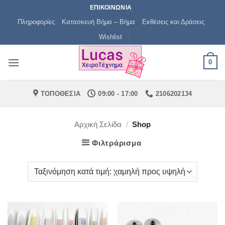
Μετάβαση
ΕΠΙΚΟΙΝΩΝΙΑ
στο
Πληροφορίες
Κατασκευή Βήμα – Βήμα
Εκθέσεις και Δράσεις
περιεχόμενο
Wishlist
0
ΤΟΠΟΘΕΣΙΑ
09:00 - 17:00
2106202134
Αρχική Σελίδα
/
Shop
Φιλτράρισμα