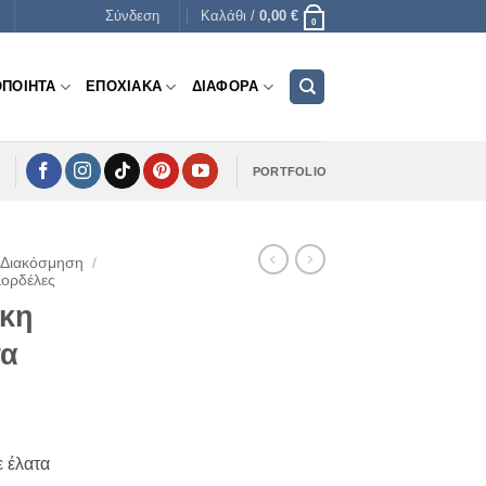
Σύνδεση
Καλάθι /
0,00
€
0
ΟΠΟΙΗΤΑ
ΕΠΟΧΙΑΚΑ
ΔΙΑΦΟΡΑ
PORTFOLIO
 Διακόσμηση
/
Κορδέλες
ικη
τα
ε έλατα