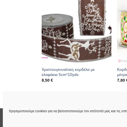
 κορδέλα
Χριστουγεννιάτικη κορδέλα με
Κορδ
ελαφάκια 5cm*10yds
μέτρ
8,50
€
7,80
ουσα
423
Κωδικός: 01.09.0288
Κωδι
€.
Χρησιμοποιούμε cookies για να βελτιστοποιούμε τον ιστότοπό μας και τις υπη