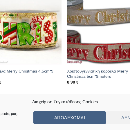
έλα Merry Christmas 4.5cm*9
Χριστουγεννιάτικη κορδέλα Merry
α
Christmas 5cm*9meters
€
8,90
€
κός: 01.09.0200
Κωδικός: 01.09.0313
Διαχείριση Συγκατάθεσης Cookies
ρεσίες μας.
ΑΠΟΔΈΧΟΜΑΙ
ΔΕ