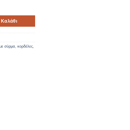
 έλατα ποσότητα
 Καλάθι
με σύρμα
,
κορδέλες
,