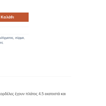
4.5cm*10yds ποσότητα
 Καλάθι
τυλίγματος
,
σύρμα
,
κες
κορδέλες έχουν πλάτος 4.5 εκατοστά και