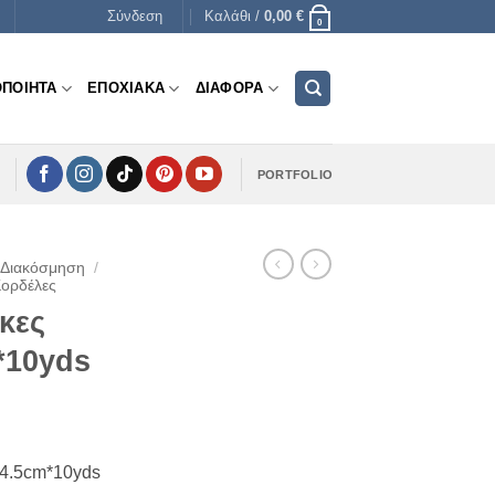
Σύνδεση
Καλάθι /
0,00
€
0
ΟΠΟΙΗΤΑ
ΕΠΟΧΙΑΚΑ
ΔΙΑΦΟΡΑ
PORTFOLIO
 Διακόσμηση
/
Κορδέλες
κες
*10yds
 4.5cm*10yds