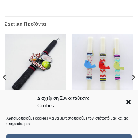
Σχετικά Προϊόντα
Διαχείριση Συγκατάθεσης
Πασχαλινή λαμπάδα Just
Πασχαλινή λαμπάδα με
Cookies
tennis
κεραμικό πουλάκι σε διάφορα
χρώματα
11,00
€
11,00
€
Χρησιμοποιούμε cookies για να βελτιστοποιούμε τον ιστότοπό μας και τις
υπηρεσίες μας.
Κωδικός: 2024-L35
Κωδικός: 10.06.0070