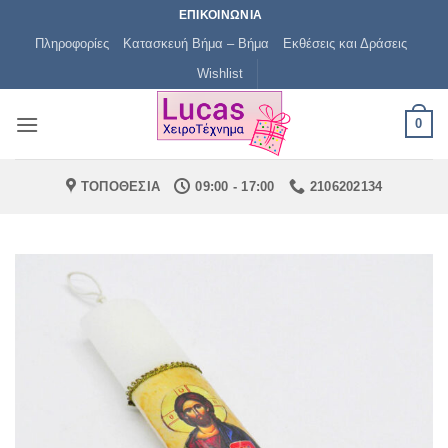
Μετάβαση
ΕΠΙΚΟΙΝΩΝΙΑ
στο
Πληροφορίες
Κατασκευή Βήμα – Βήμα
Εκθέσεις και Δράσεις
περιεχόμενο
Wishlist
0
ΤΟΠΟΘΕΣΙΑ
09:00 - 17:00
2106202134