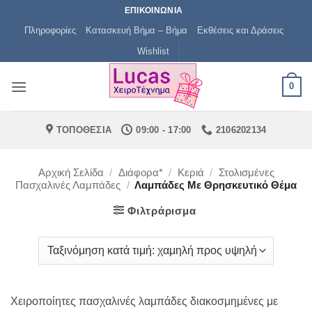
Μετάβαση
ΕΠΙΚΟΙΝΩΝΙΑ
στο
Πληροφορίες
Κατασκευή Βήμα – Βήμα
Εκθέσεις και Δράσεις
περιεχόμενο
Wishlist
0
ΤΟΠΟΘΕΣΙΑ
09:00 - 17:00
2106202134
Αρχική Σελίδα
/
Διάφορα*
/
Κεριά
/
Στολισμένες
Πασχαλινές Λαμπάδες
/
Λαμπάδες Με Θρησκευτικό Θέμα
Φιλτράρισμα
Χειροποίητες πασχαλινές λαμπάδες διακοσμημένες με