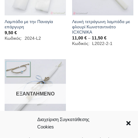
Λαμπάδα με την Παναγία
Λευκή τετράγωνη λαμπάδα με
επάργυρη
φλουρί Κωνσταντινάτο
ICXCNIKA
9,50
€
Price
11,00
€
–
11,50
€
Κωδικός: 2024-L2
range:
Κωδικός: L2022-2-1
11,00 €
through
11,50 €
ΕΞΑΝΤΛΗΜΈΝΟ
Διαχείριση Συγκατάθεσης
Cookies
Πασχαλινή λαμπάδα με
βραχιολάκι
6,00
€