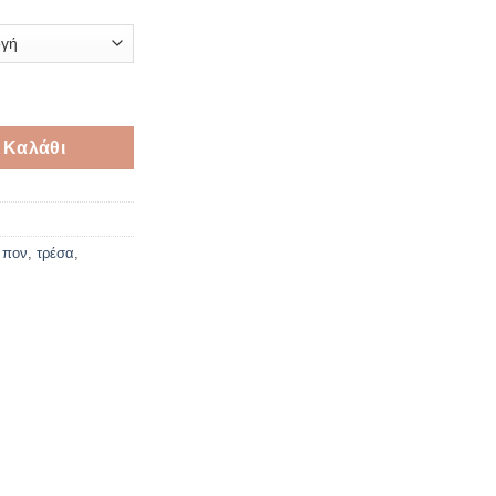
rs ποσότητα
 Καλάθι
 πον
,
τρέσα
,