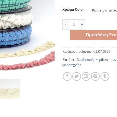
Χρώμα-Color
Τρέσα φουντάκια 1,7cm*9mete
Προσθήκη Στο
Κωδικός προϊόντος:
01.07.0339
Ετικέτες:
βαμβακερή
,
κορδέλα
,
πον
χειροτεχνίας