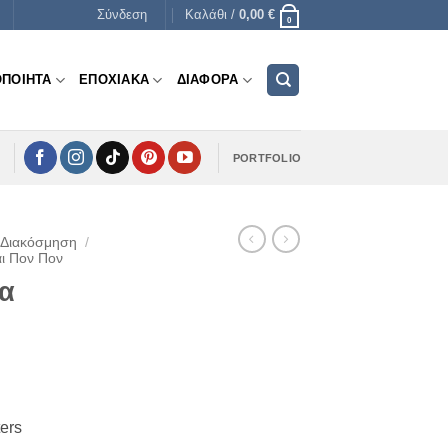
Σύνδεση
Καλάθι /
0,00
€
0
ΟΠΟΙΗΤΑ
ΕΠΟΧΙΑΚΑ
ΔΙΑΦΟΡΑ
PORTFOLIO
 Διακόσμηση
/
αι Πον Πον
ια
ers