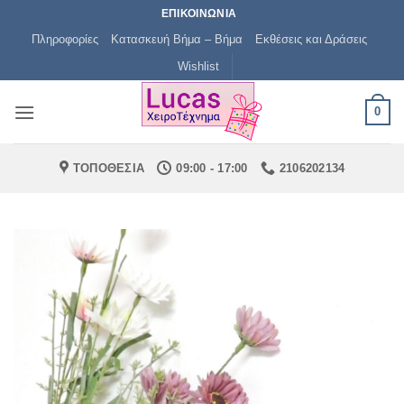
Μετάβαση
ΕΠΙΚΟΙΝΩΝΙΑ
στο
Πληροφορίες
Κατασκευή Βήμα – Βήμα
Εκθέσεις και Δράσεις
περιεχόμενο
Wishlist
0
ΤΟΠΟΘΕΣΙΑ
09:00 - 17:00
2106202134