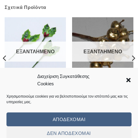
Σχετικά Προϊόντα
ΕΞΑΝΤΛΗΜΈΝΟ
ΕΞΑΝΤΛΗΜΈΝΟ
Διαχείριση Συγκατάθεσης
Cookies
Μήλα διακοσμητικά 1,5cm
Γκυ 5cm
σετ144
Price
0,60
€
–
20,00
€
range:
16,90
€
Χρησιμοποιούμε cookies για να βελτιστοποιούμε τον ιστότοπό μας και τις
0,60 €
υπηρεσίες μας.
through
Κωδικός: 09.04.0017
20,00 €
Κωδικός: 12.06.0218
ΑΠΟΔΈΧΟΜΑΙ
ΔΕΝ ΑΠΟΔΈΧΟΜΑΙ
Visa
MasterCard
Cash
Bank
Cash