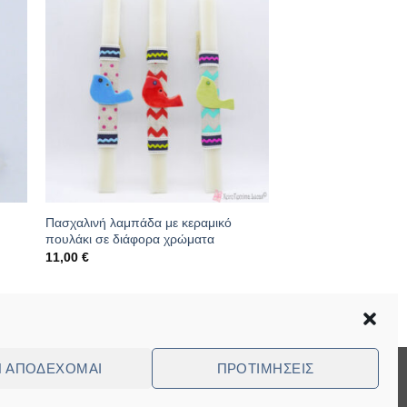
Πασχαλινή λαμπάδα με κεραμικό
πουλάκι σε διάφορα χρώματα
11,00
€
Κωδικός: 10.06.0070
Ν ΑΠΟΔΈΧΟΜΑΙ
ΠΡΟΤΙΜΉΣΕΙΣ
Visa
MasterCard
Cash
Bank
Cash
On
Transfer
on