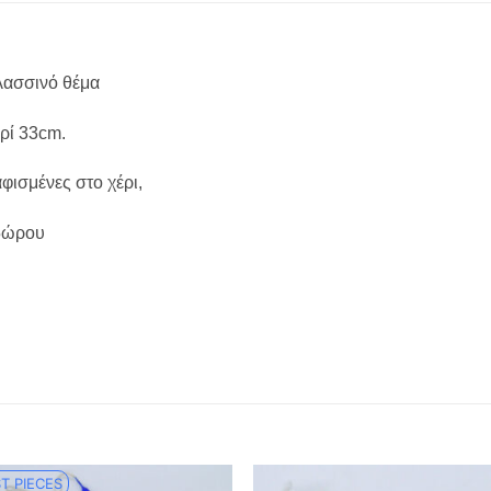
λασσινό θέμα
ρί 33cm.
ισμένες στο χέρι,
 δώρου
T PIECES