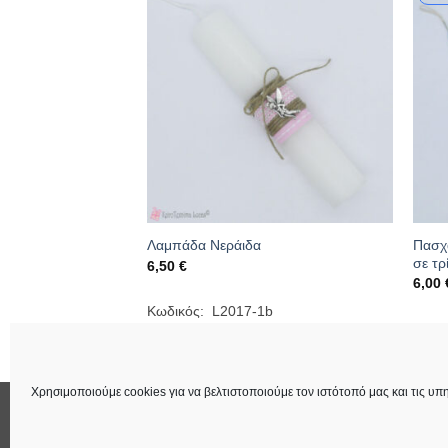
 με μεταλλικό
Πασχα
Λαμπάδα Νεράιδα
σε τρ
6,50
€
6,00
Κωδικός: L2017-1b
103
Κωδικ
Χρησιμοποιούμε cookies για να βελτιστοποιούμε τον ιστότοπό μας και τις υπη