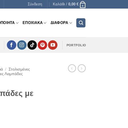
Σύνδεση
Καλάθι /
0,00
€
0
ΟΠΟΙΗΤΑ
ΕΠΟΧΙΑΚΑ
ΔΙΑΦΟΡΑ
PORTFOLIO
ιά
/
Στολισμένες
ίες Λαμπάδες
πάδες με