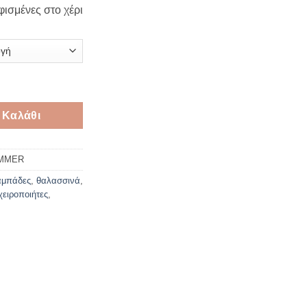
ισμένες στο χέρι
πάδες με θαλασσινό θέμα ποσότητα
 Καλάθι
UMMER
αμπάδες
,
θαλασσινά
,
χειροποιήτες
,