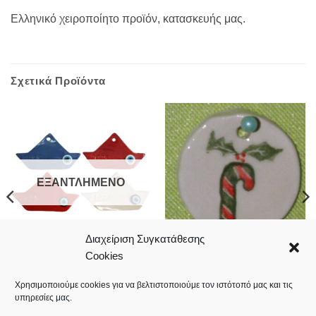
Ελληνικό χειροποίητο προϊόν, κατασκευής μας.
Σχετικά Προϊόντα
ΕΞΑΝΤΛΗΜΈΝΟ
Διαχείριση Συγκατάθεσης
Cookies
Καραβάκι κεραμικό 9cm – γούρι
Κεραμικό χριστουγεννιάτικο
2025 με μάτι
2,50
€
4,00
€
Χρησιμοποιούμε cookies για να βελτιστοποιούμε τον ιστότοπό μας και τις
υπηρεσίες μας.
Κωδικός: 20.04.0090
Κωδικός: 20.04.0380