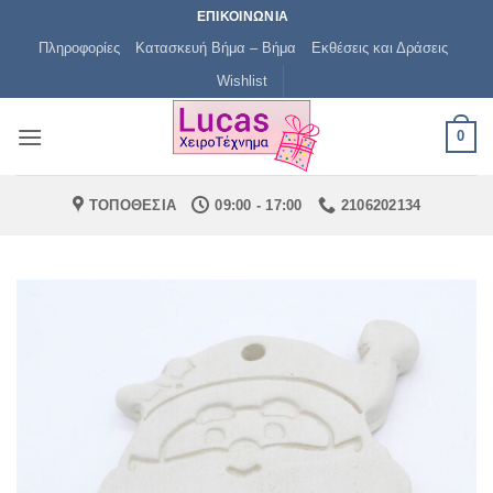
Μετάβαση
ΕΠΙΚΟΙΝΩΝΙΑ
στο
Πληροφορίες
Κατασκευή Βήμα – Βήμα
Εκθέσεις και Δράσεις
περιεχόμενο
Wishlist
0
ΤΟΠΟΘΕΣΙΑ
09:00 - 17:00
2106202134