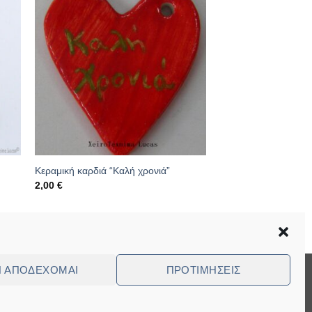
Κεραμική καρδιά “Καλή χρονιά”
2,00
€
Κωδικός: 20.04.0019
Ν ΑΠΟΔΈΧΟΜΑΙ
ΠΡΟΤΙΜΉΣΕΙΣ
Visa
MasterCard
Cash
Bank
Cash
On
Transfer
on
ed Questions (FAQ)
Delivery
Pickup