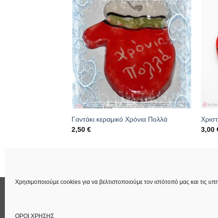
κή κολοκύθα 7.5cm
Γαντάκι κεραμικό Χρόνια Πολλά
Χριστ
2,50
€
3,00
522
Κωδικός: 20.04.0297A
Κωδι
Χρησιμοποιούμε cookies για να βελτιστοποιούμε τον ιστότοπό μας και τις υπη
ΕΠΙΚΟΙΝΩΝΙΑ
ΟΡΟΙ ΧΡΗΣΗΣ
Στοιχεία Εταιρεία
ΟΡΟΙ ΧΡΗΣΗΣ