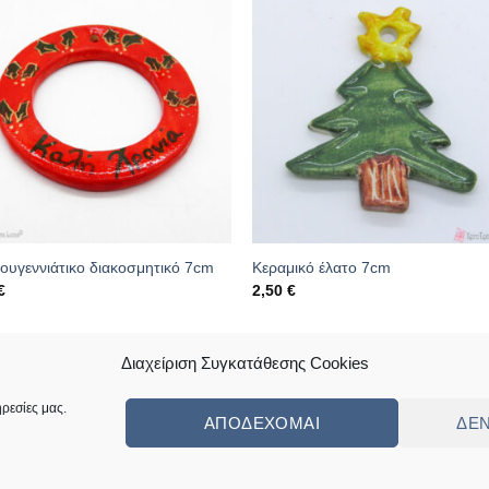
ουγεννιάτικο διακοσμητικό 7cm
Κεραμικό έλατο 7cm
€
2,50
€
κός: 20.04.0204
Κωδικός: 20.04.0093
Διαχείριση Συγκατάθεσης Cookies
ρεσίες μας.
ΑΠΟΔΈΧΟΜΑΙ
ΔΕ
ς
Πολιτική Επιστροφών Κι Αλλαγών
Συχνές Ερωτήσεις – Frequently Ask