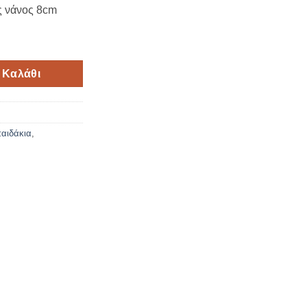
ς νάνος 8cm
ς νάνος 8cm ποσότητα
 Καλάθι
αιδάκια
,