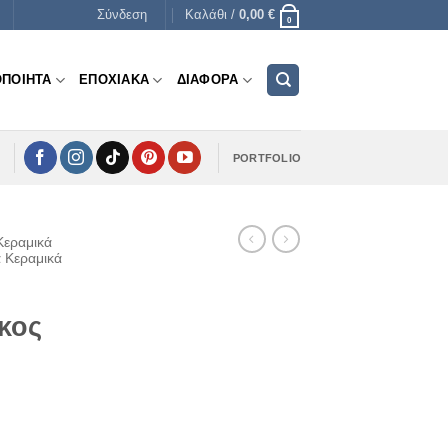
Σύνδεση
Καλάθι /
0,00
€
0
ΟΠΟΙΗΤΑ
ΕΠΟΧΙΑΚΑ
ΔΙΑΦΟΡΑ
PORTFOLIO
Κεραμικά
α Κεραμικά
ικος