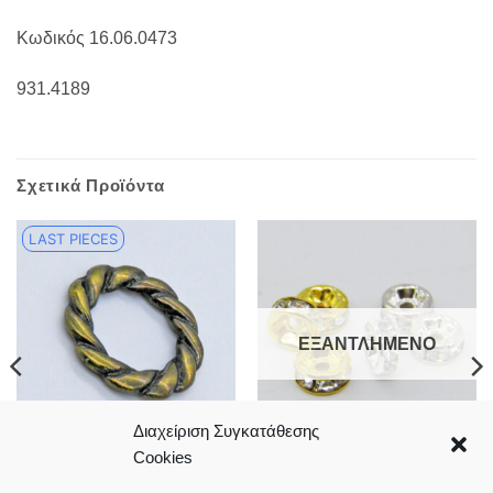
Κωδικός 16.06.0473
931.4189
Σχετικά Προϊόντα
LAST PIECES
ΕΞΑΝΤΛΗΜΈΝΟ
Διαχείριση Συγκατάθεσης
Cookies
Πλεχτός μεταλλικός κρίκος
Μεταλλικές ροδέλες με στρας
2.3cm σετ5
σετ10