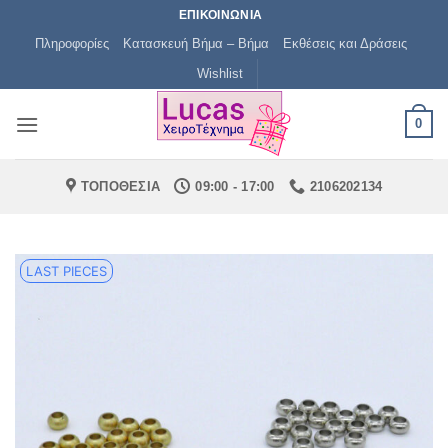
Μετάβαση
ΕΠΙΚΟΙΝΩΝΙΑ
στο
Πληροφορίες
Κατασκευή Βήμα – Βήμα
Εκθέσεις και Δράσεις
περιεχόμενο
Wishlist
0
ΤΟΠΟΘΕΣΙΑ
09:00 - 17:00
2106202134
LAST PIECES