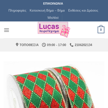
Μετάβαση
ΕΠΙΚΟΙΝΩΝΙΑ
στο
Πληροφορίες
Κατασκευή Βήμα – Βήμα
Εκθέσεις και Δράσεις
περιεχόμενο
Wishlist
0
ΤΟΠΟΘΕΣΙΑ
09:00 - 17:00
2106202134