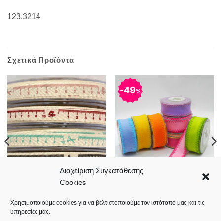
123.3214
Σχετικά Προϊόντα
49
%
Διαχείριση Συγκατάθεσης
Cookies
Κορδέλα μέτρο
Τσόχα κορδέλα με κέντημα
1.5cm*18meters
στην ούγια 5m
Price
6,00
€
2,00
€
–
3,00
€
Χρησιμοποιούμε cookies για να βελτιστοποιούμε τον ιστότοπό μας και τις
range:
υπηρεσίες μας.
2,00 €
through