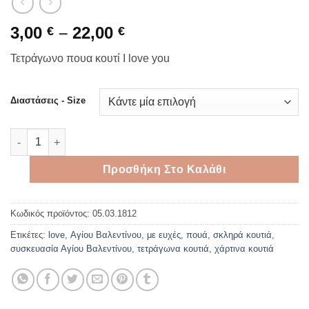
Price
3,00
–
22,00
€
€
range:
Τετράγωνο πουα κουτί I love you
3,00 €
through
22,00 €
Διαστάσεις - Size
Τετράγωνο πουα κουτί I love you ποσότητα
Προσθήκη Στο Καλάθι
Κωδικός προϊόντος:
05.03.1812
Ετικέτες:
love
,
Αγίου Βαλεντίνου
,
με ευχές
,
πουά
,
σκληρά κουτιά
,
συσκευασία Αγίου Βαλεντίνου
,
τετράγωνα κουτιά
,
χάρτινα κουτιά