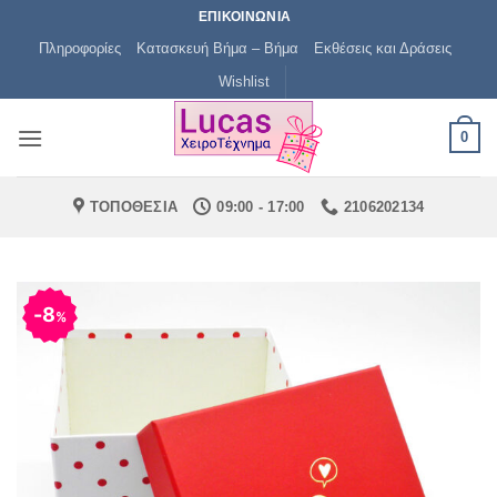
Μετάβαση
ΕΠΙΚΟΙΝΩΝΙΑ
στο
Πληροφορίες
Κατασκευή Βήμα – Βήμα
Εκθέσεις και Δράσεις
περιεχόμενο
Wishlist
0
ΤΟΠΟΘΕΣΙΑ
09:00 - 17:00
2106202134
8
%