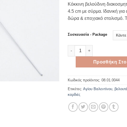
rang
Κόκκινη βελούδινη διακοσμητ
0,80 
4.5 cm με σύρμα. Ιδανική για
thro
δώρα & εποχιακό στολισμό. Τ
5,40 
Συσκευασία - Package
Κόκκινη Βελούδινη Διακοσμητι
Προσθήκη Στο
Κωδικός προϊόντος:
08.01.0044
Ετικέτες:
Αγίου Βαλεντίνου
,
βελουτέ
καρδιές