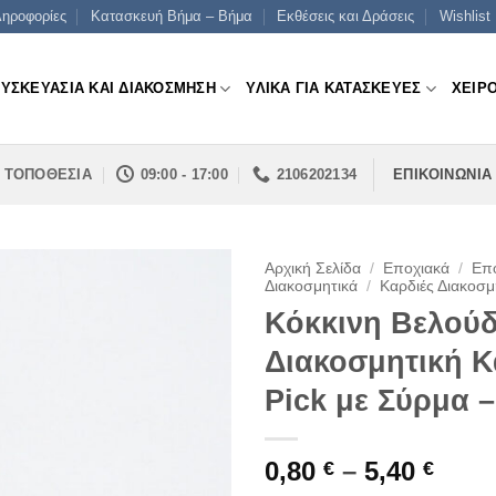
ηροφορίες
Κατασκευή Βήμα – Βήμα
Εκθέσεις και Δράσεις
Wishlist
ΣΥΣΚΕΥΑΣΙΑ ΚΑΙ ΔΙΑΚΟΣΜΗΣΗ
ΥΛΙΚΑ ΓΙΑ ΚΑΤΑΣΚΕΥΕΣ
ΧΕΙΡ
ΤΟΠΟΘΕΣΙΑ
09:00 - 17:00
2106202134
ΕΠΙΚΟΙΝΩΝΙΑ
Αρχική Σελίδα
/
Εποχιακά
/
Επο
Διακοσμητικά
/
Καρδιές Διακοσμ
Κόκκινη Βελούδ
Διακοσμητική Κ
Pick με Σύρμα –
Pric
0,80
–
5,40
€
€