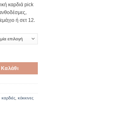
e:
ική καρδιά pick
€
 ανθοδέσμες,
ugh
εμάχιο ή σετ 12.
€
κή Καρδιά Pick με Σύρμα – 4.5 cm ποσότητα
 Καλάθι
 καρδιές
,
κόκκινες