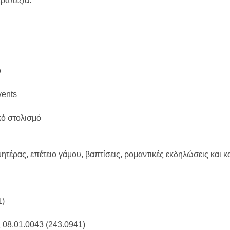
τραπέζια.
ο
vents
κό στολισμό
 μητέρας, επέτειο γάμου, βαπτίσεις, ρομαντικές εκδηλώσεις και
1)
 08.01.0043 (243.0941)