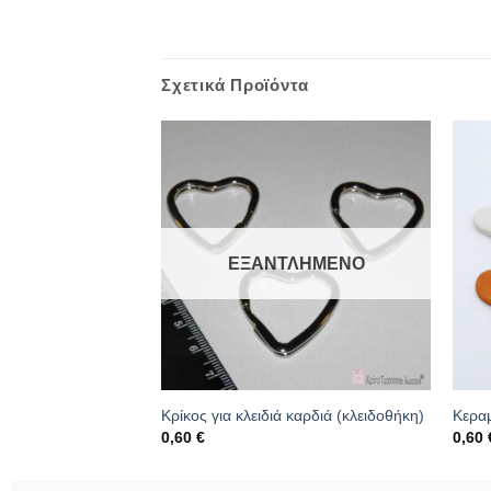
Σχετικά Προϊόντα
ΛΗΜΈΝΟ
ΕΞΑΝΤΛΗΜΈΝΟ
αρδιά 20cm
Κρίκος για κλειδιά καρδιά (κλειδοθήκη)
Κεραμ
0,60
€
0,60
951
Κωδικός: 16.06.0483
Κωδι