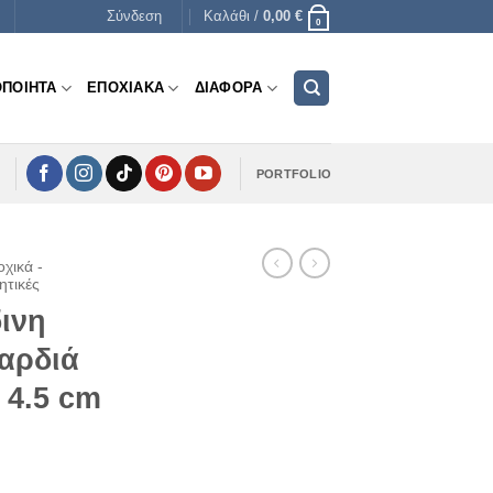
Σύνδεση
Καλάθι /
0,00
€
0
ΟΠΟΙΗΤΑ
ΕΠΟΧΙΑΚΑ
ΔΙΑΦΟΡΑ
PORTFOLIO
χικά -
ητικές
ινη
αρδιά
 4.5 cm
e