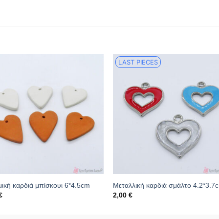
LAST PIECES
ική καρδιά μπίσκουι 6*4.5cm
Μεταλλική καρδιά σμάλτο 4.2*3.7
€
2,00
€
κός: 20.04.0130A
Κωδικός: 16.13.0103