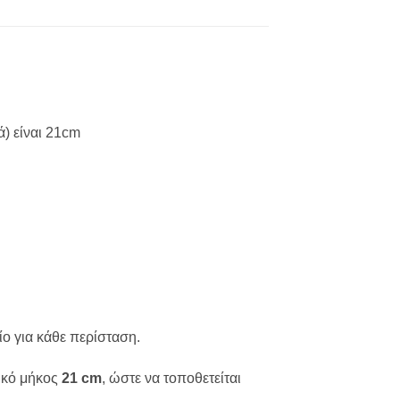
ά) είναι 21cm
ίο για κάθε περίσταση.
ικό μήκος
21 cm
, ώστε να τοποθετείται