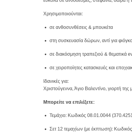
εύκολα σε ανθοδέσμες, στεφάνια, δώρα ή 
Χρησιμοποιούνται:
σε ανθοσυνθέσεις & μπουκέτα
στη συσκευασία δώρων, αντί για φιόγκ
σε διακόσμηση τραπεζιού & θεματικά e
σε χειροποίητες κατασκευές και εποχια
Ιδανικές για:
Χριστούγεννα, Άγιο Βαλεντίνο, γιορτή της
Μπορείτε να επιλέξετε:
Τεμάχιο: Κωδικός 08.01.0044 (370.425
Σετ 12 τεμαχίων (με έκπτωση): Κωδικός