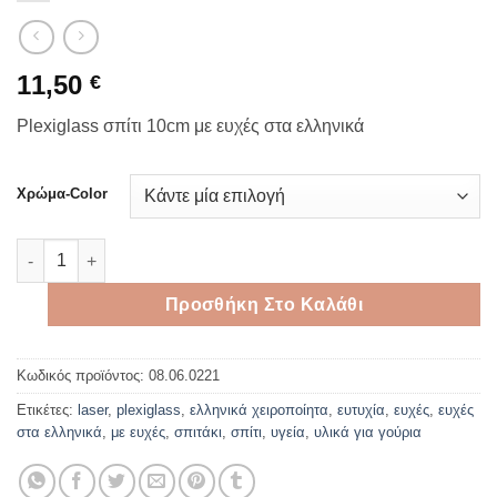
11,50
€
Plexiglass σπίτι 10cm με ευχές στα ελληνικά
Χρώμα-Color
Plexiglass σπίτι 10cm με ευχές στα ελληνικά ποσότητα
Προσθήκη Στο Καλάθι
Κωδικός προϊόντος:
08.06.0221
Ετικέτες:
laser
,
plexiglass
,
ελληνικά χειροποίητα
,
ευτυχία
,
ευχές
,
ευχές
στα ελληνικά
,
με ευχές
,
σπιτάκι
,
σπίτι
,
υγεία
,
υλικά για γούρια