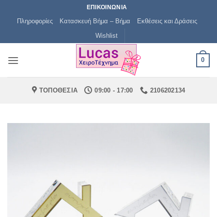
Μετάβαση
ΕΠΙΚΟΙΝΩΝΙΑ
στο
Πληροφορίες
Κατασκευή Βήμα – Βήμα
Εκθέσεις και Δράσεις
περιεχόμενο
Wishlist
0
ΤΟΠΟΘΕΣΙΑ
09:00 - 17:00
2106202134