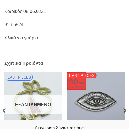
Κωδικός 08.06.0221
956.5924
Υλικά για γούρια
Σχετικά Προϊόντα
LAST PIECES
LAST PIECES
30
%
OFF
Save
0,70 €
ΕΞΑΝΤΛΗΜΈΝΟ
Διαχείριση Συγκατάθεσης