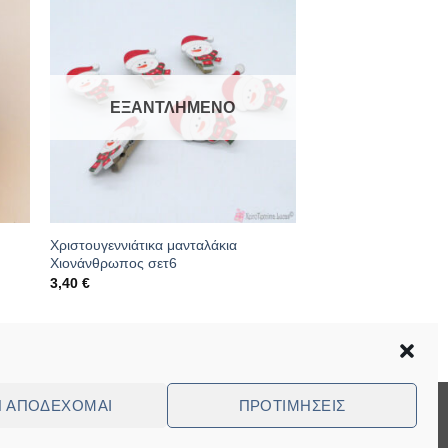
ΕΞΑΝΤΛΗΜΈΝΟ
Χριστουγεννιάτικα μανταλάκια
Χιονάνθρωπος σετ6
3,40
€
Κωδικός: 09.03.0886-snow
Ν ΑΠΟΔΈΧΟΜΑΙ
ΠΡΟΤΙΜΉΣΕΙΣ
Visa
MasterCard
Cash
Bank
Cash
On
Transfer
on