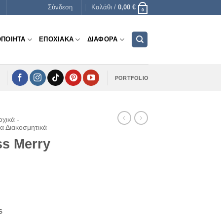
Σύνδεση
Καλάθι /
0,00
€
0
ΟΠΟΙΗΤΑ
ΕΠΟΧΙΑΚΑ
ΔΙΑΦΟΡΑ
PORTFOLIO
χικά -
κα Διακοσμητικά
ss Merry
s