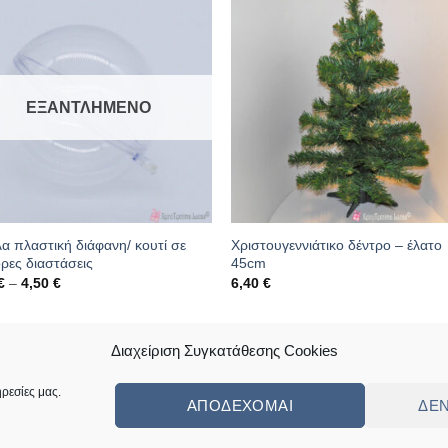
ΕΞΑΝΤΛΗΜΈΝΟ
 πλαστική διάφανη/ κουτί σε
Χριστουγεννιάτικο δέντρο – έλατο
ρες διαστάσεις
45cm
Price
€
–
4,50
€
6,40
€
range:
1,40 €
through
ός: 08.04.0886-balls
Κωδικός: 09.06.0033
4,50 €
Διαχείριση Συγκατάθεσης Cookies
ρεσίες μας.
ΑΠΟΔΈΧΟΜΑΙ
ΔΕ