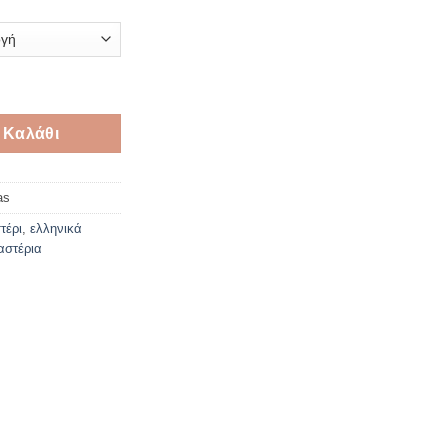
 15cm ποσότητα
 Καλάθι
as
τέρι
,
ελληνικά
αστέρια