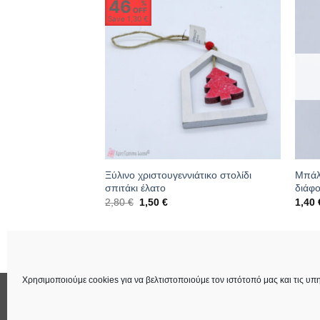
46
%
OFF
Save
1,30 €
ΛΗΜΈΝΟ
ποί – μήλα 2cm
Ξύλινο χριστουγεννιάτικο στολίδι
Μπάλα
σπιτάκι έλατο
διάφο
Original
Η
2,80
€
1,50
€
1,40
price
τρέχουσα
was:
τιμή
2,80 €.
είναι:
137
Κωδικός: 07.03.0459
Κωδικ
1,50 €.
Χρησιμοποιούμε cookies για να βελτιστοποιούμε τον ιστότοπό μας και τις υπη