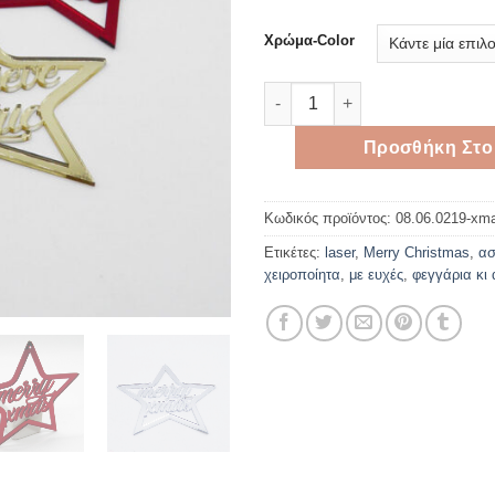
Χρώμα-Color
Αστέρι Plexiglass Merry Xmas
Προσθήκη Στο
Κωδικός προϊόντος:
08.06.0219-xm
Ετικέτες:
laser
,
Merry Christmas
,
ασ
χειροποίητα
,
με ευχές
,
φεγγάρια κι 