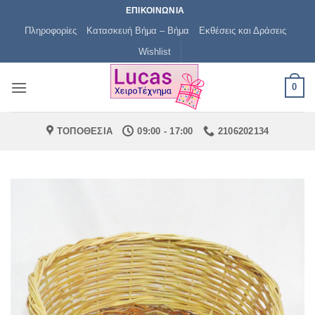
Μετάβαση
ΕΠΙΚΟΙΝΩΝΙΑ
στο
Πληροφορίες
Κατασκευή Βήμα – Βήμα
Εκθέσεις και Δράσεις
περιεχόμενο
Wishlist
0
ΤΟΠΟΘΕΣΙΑ
09:00 - 17:00
2106202134