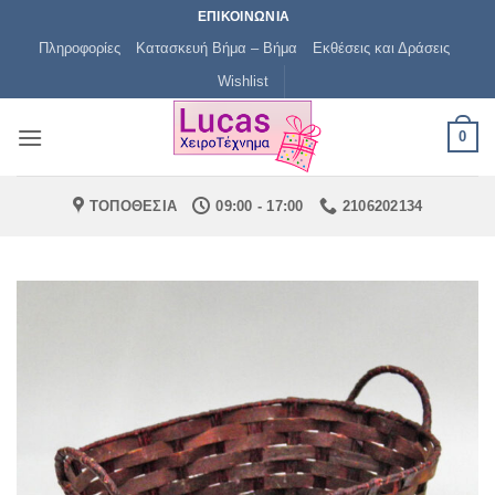
Μετάβαση
ΕΠΙΚΟΙΝΩΝΙΑ
στο
Πληροφορίες
Κατασκευή Βήμα – Βήμα
Εκθέσεις και Δράσεις
περιεχόμενο
Wishlist
0
ΤΟΠΟΘΕΣΙΑ
09:00 - 17:00
2106202134