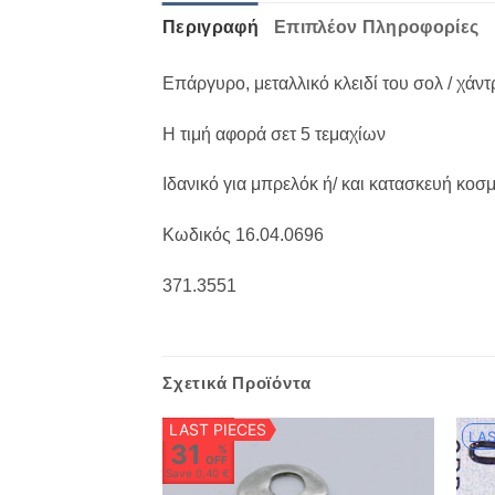
Περιγραφή
Επιπλέον Πληροφορίες
Επάργυρο, μεταλλικό κλειδί του σολ / χάν
Η τιμή αφορά σετ 5 τεμαχίων
Ιδανικό για μπρελόκ ή/ και κατασκευή κοσ
Κωδικός 16.04.0696
371.3551
Σχετικά Προϊόντα
LAST PIECES
LAS
31
%
OFF
Save
0,40 €