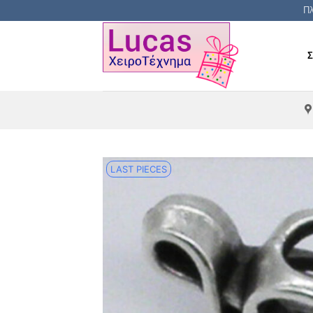
Μετάβαση
Πλ
στο
περιεχόμενο
LAST PIECES