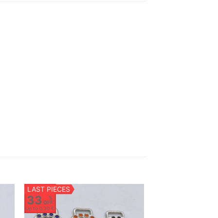
LAST PIECES
33
%
OFF
Up to
0,20 €