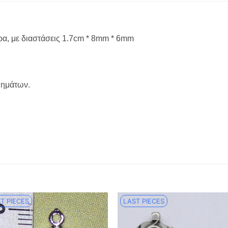
τρα, με διαστάσεις 1.7cm * 8mm * 6mm
μημάτων.
T PIECES
LAST PIECES