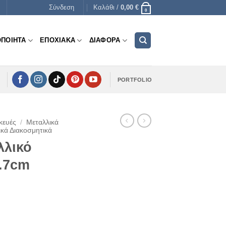
Σύνδεση
Καλάθι /
0,00
€
0
ΟΠΟΙΗΤΑ
ΕΠΟΧΙΑΚΑ
ΔΙΑΦΟΡΑ
PORTFOLIO
κευές
/
Μεταλλικά
κά Διακοσμητικά
λλικό
1.7cm