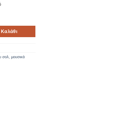
ό
υ Σολ 1.7cm σετ5 ποσότητα
 Καλάθι
ου σολ
,
μουσικά