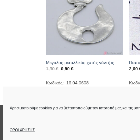
σετ5
Μεγάλος μεταλλικός χυτός γάντζος
Παπο
Original
Η
1,30
€
0,90
€
2,60
price
τρέχουσα
was:
τιμή
1,30 €.
είναι:
007
Κωδικός: 16.04.0608
Κωδι
0,90 €.
Χρησιμοποιούμε cookies για να βελτιστοποιούμε τον ιστότοπό μας και τις υπη
ΕΠΙΚΟΙΝΩΝΙΑ
ΟΡΟΙ ΧΡΗΣΗΣ
Στοιχεία Εταιρεία
ΟΡΟΙ ΧΡΗΣΗΣ
Copyright 2026 ©
Lucas Χειροτέχνημα
Power