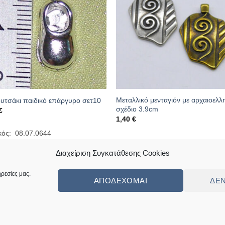
Μεταλλικό μενταγιόν με αρχαιοελλ
υτσάκι παιδικό επάργυρο σετ10
σχέδιο 3.9cm
€
1,40
€
κός: 08.07.0644
Κωδικός: 16.04.0641
Διαχείριση Συγκατάθεσης Cookies
ρεσίες μας.
ΑΠΟΔΈΧΟΜΑΙ
ΔΕ
ς
Πολιτική Επιστροφών Κι Αλλαγών
Συχνές Ερωτήσεις – Frequently Ask
ed by
Angellight