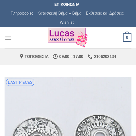
Μετάβαση
ΕΠΙΚΟΙΝΩΝΙΑ
στο
Πληροφορίες
Κατασκευή Βήμα – Βήμα
Εκθέσεις και Δράσεις
περιεχόμενο
Wishlist
0
ΤΟΠΟΘΕΣΙΑ
09:00 - 17:00
2106202134
LAST PIECES