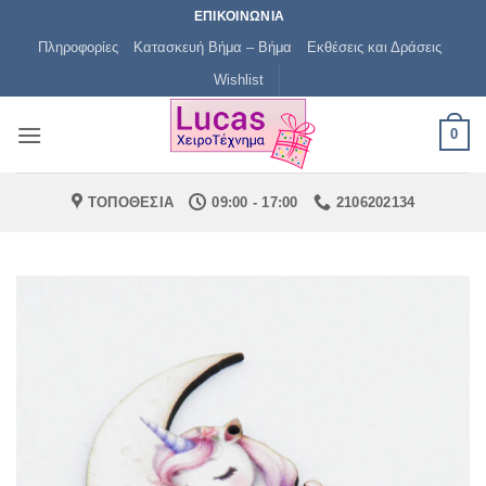
Μετάβαση
ΕΠΙΚΟΙΝΩΝΙΑ
στο
Πληροφορίες
Κατασκευή Βήμα – Βήμα
Εκθέσεις και Δράσεις
περιεχόμενο
Wishlist
0
ΤΟΠΟΘΕΣΙΑ
09:00 - 17:00
2106202134