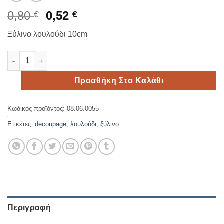
Original
Η
0,80
0,52
€
€
price
τρέχουσα
Ξύλινο λουλούδι 10cm
was:
τιμή
0,80 €.
είναι:
Ξύλινο λουλούδι 10cm ποσότητα
0,52 €.
Προσθήκη Στο Καλάθι
Κωδικός προϊόντος:
08.06.0055
Ετικέτες:
decoupage
,
λουλούδι
,
ξύλινο
Περιγραφή