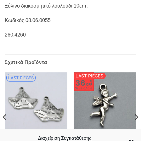
Ξύλινο διακοσμητικό λουλούδι 10cm .
Κωδικός 08.06.0055
260.4260
Σχετικά Προϊόντα
LAST PIECES
LAST PIECES
36
%
OFF
Save
0,16 €
Διαχείριση Συγκατάθεσης