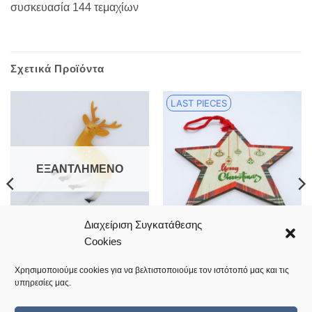
συσκευασία 144 τεμαχίων
Σχετικά Προϊόντα
LAST PIECES
ΕΞΑΝΤΛΗΜΈΝΟ
Διαχείριση Συγκατάθεσης
Cookies
Ελαφάκι πλαστικό με
Ξύλινο Χριστουγεννιάτικο
οδοντογλυφίδα
Αστέρι 19cm
1,00
€
3,40
€
Χρησιμοποιούμε cookies για να βελτιστοποιούμε τον ιστότοπό μας και τις
υπηρεσίες μας.
Κωδικός: 13.01.0101
Κωδικός: 09.03.0844