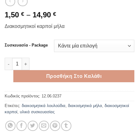
Price
1,50
–
14,90
€
€
range:
Διακοσμητικοί καρποί μήλα
1,50 €
through
14,90 €
Συσκευασία - Package
Διακοσμητικοί καρποί - μήλα 1cm ποσότητα
Προσθήκη Στο Καλάθι
Κωδικός προϊόντος:
12.06.0237
Ετικέτες:
διακοσμητικά λουλούδια
,
διακοσμητικά μήλα
,
διακοσμητικοί
καρποί
,
υλικά συσκευασίας